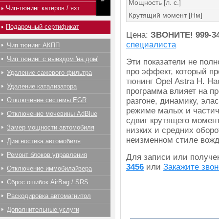
Мощность [л. с.]
Чип-тюнинг катеров / яхт
Крутящий момент [Нм]
Подарочный сертификат
Цена:
ЗВОНИТЕ!
999-3
специалиста
Чип тюнинг АКПП
Чип тюнинг с выездом 'на дом'
Эти показатели не полн
про эффект, который п
Удаление сажевого фильтра
тюнинг Opel Astra H. Н
Удаление катализатора
программа влияет на пр
Отключение системы EGR
разгоне, динамику, эла
режиме малых и частич
Отключение мочевины AdBlue
сдвиг крутящего момент
Замер мощности автомобиля
низких и средних оборо
неизменном стиле вожд
Диагностика автомобиля
Ремонт блоков управления
Для записи или получ
3456
или
Закажите звон
Отключение иммобилайзера
Сброс ошибок AirBag / SRS
Раскодировка автомагнитол
Дополнительные услуги