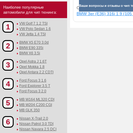
Ваши вопросы и отзывы о чип тю
Наиболее популярные
Смотрите прибавки для раз
автомобили для чип тюнинга:
BMW 3er (E36) 316i 1.9 (105 
VW Golf 7 1.2 TSI
1
VW Polo Sedan 1.6
VW Jetta 1.4 TSI
BMW X5 E70 3.0d
2
BMW E90 335i
BMW X6 3.5i
Opel Astra J 1.6T
3
Opel Mokka 1.8
Opel Antara 2.2 CDTI
Ford Focus 3 1.6
4
Ford Explorer 3.5 T
Ford Focus 3 2.0
MB W164 ML320 CDI
5
MB W204 C200 CGI
MB GLK 350
Nissan X-Trail 2.0
6
Nissan Patrol 3.0 TDI
Nissan Navara 2.5 DCI