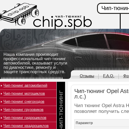
Чип-тюнин
Наша компания производит
профессиональный чип-тюнинг
автомобилей, оказывает услуги
по диагностике, ремонту и
защите транспортных средств.
Отзывы
F.A.Q.
Фо
Чип-тюнинг автомобилей
Чип-тюнинг Opel Ast
Чип-тюнинг мотоциклов
л.с.)
Чип-тюнинг снегоходов
Чип тюнинг Opel Astra H
Чип-тюнинг грузовиков
позволяет получить сл
Чип-тюнинг гидроциклов
Параметр
Чип-тюнинг квадроциклов