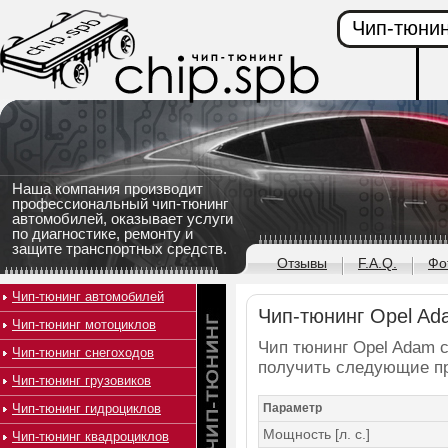
Чип-тюнин
Наша компания производит
профессиональный чип-тюнинг
автомобилей, оказывает услуги
по диагностике, ремонту и
защите транспортных средств.
Отзывы
F.A.Q.
Фо
Чип-тюнинг автомобилей
Чип-тюнинг Opel Ada
Чип-тюнинг мотоциклов
Чип тюнинг Opel Adam с 
Чип-тюнинг снегоходов
получить следующие п
Чип-тюнинг грузовиков
Чип-тюнинг гидроциклов
Параметр
Мощность [л. с.]
Чип-тюнинг квадроциклов