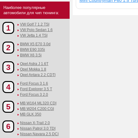
Mini Countryman F60 1.5 Turb
Наиболее популярные
автомобили для чип тюнинга:
VW Golf 7 1.2 TSI
1
VW Polo Sedan 1.6
VW Jetta 1.4 TSI
BMW X5 E70 3.0d
2
BMW E90 335i
BMW X6 3.5i
Opel Astra J 1.6T
3
Opel Mokka 1.8
Opel Antara 2.2 CDTI
Ford Focus 3 1.6
4
Ford Explorer 3.5 T
Ford Focus 3 2.0
MB W164 ML320 CDI
5
MB W204 C200 CGI
MB GLK 350
Nissan X-Trail 2.0
6
Nissan Patrol 3.0 TDI
Nissan Navara 2.5 DCI