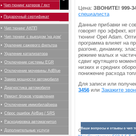
Чип-тюнинг катеров / яхт
Цена:
ЗВОНИТЕ!
999-3
специалиста
Подарочный сертификат
Данные прибавки не со
Чип тюнинг АКПП
говорят про эффект, ко
тюнинг Opel Adam. Опт
Чип тюнинг с выездом 'на дом'
программа влияет на пр
Удаление сажевого фильтра
разгоне, динамику, эла
Удаление катализатора
режиме малых и частич
сдвиг крутящего момент
Отключение системы EGR
низких и средних оборо
Отключение мочевины AdBlue
понижение расхода топ
Замер мощности автомобиля
Для записи или получ
Диагностика автомобиля
3456
или
Закажите звон
Ремонт блоков управления
Отключение иммобилайзера
Сброс ошибок AirBag / SRS
Раскодировка автомагнитол
Ваши вопросы и отзывы о чип т
Дополнительные услуги
Смотрите прибавки для раз