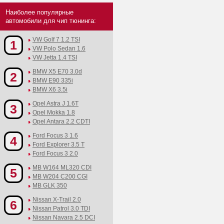
Наиболее популярные
автомобили для чип тюнинга:
VW Golf 7 1.2 TSI
1
VW Polo Sedan 1.6
VW Jetta 1.4 TSI
BMW X5 E70 3.0d
2
BMW E90 335i
BMW X6 3.5i
Opel Astra J 1.6T
3
Opel Mokka 1.8
Opel Antara 2.2 CDTI
Ford Focus 3 1.6
4
Ford Explorer 3.5 T
Ford Focus 3 2.0
MB W164 ML320 CDI
5
MB W204 C200 CGI
MB GLK 350
Nissan X-Trail 2.0
6
Nissan Patrol 3.0 TDI
Nissan Navara 2.5 DCI