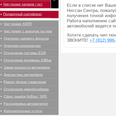
Чип-тюнинг катеров / яхт
Если в списке нет Ва
Ниссан Сентра, пожалу
Подарочный сертификат
получения точной инфо
Работа наполнению сай
Чип тюнинг АКПП
автомобилей ведется п
Чип тюнинг с выездом 'на дом'
Хотите сделать чип тюн
Удаление сажевого фильтра
ЗВОНИТЕ!
+7 (812) 999
Удаление катализатора
Отключение системы EGR
Отключение мочевины AdBlue
Замер мощности автомобиля
Диагностика автомобиля
Ремонт блоков управления
Отключение иммобилайзера
Сброс ошибок AirBag / SRS
Раскодировка автомагнитол
Дополнительные услуги