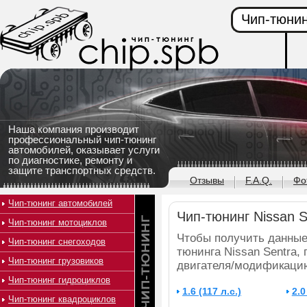
Чип-тюнин
Наша компания производит
профессиональный чип-тюнинг
автомобилей, оказывает услуги
по диагностике, ремонту и
защите транспортных средств.
Отзывы
F.A.Q.
Фо
Чип-тюнинг автомобилей
Чип-тюнинг Nissan S
Чип-тюнинг мотоциклов
Чтобы получить данные
Чип-тюнинг снегоходов
тюнинга Nissan Sentra,
Чип-тюнинг грузовиков
двигателя/модификацию
Чип-тюнинг гидроциклов
1.6 (117 л.с.)
2.0
Чип-тюнинг квадроциклов