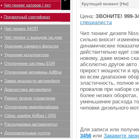
Крутящий момент [Нм]
Чип-тюнинг катеров / яхт
Цена:
ЗВОНИТЕ!
999-3
Подарочный сертификат
специалиста
Чип тюнинг АКПП
Чип тюнинг дизеля Niss
Чип тюнинг с выездом 'на дом'
сильно вносит изменен
динамические показате
Удаление сажевого фильтра
действительно едет со
Удаление катализатора
новому, даже можно сказ
Отключение системы EGR
абсолютно другое авто
прирост мощности и кр
Отключение мочевины AdBlue
во всем диапазоне обор
Замер мощности автомобиля
эластичность, полное 
провалов при наборе с
Диагностика автомобиля
более низких оборотах,
Ремонт блоков управления
уменьшение расхода то
Отключение иммобилайзера
чиповки дизельного мот
Сброс ошибок AirBag / SRS
Раскодировка автомагнитол
Для записи или получ
Дополнительные услуги
3456
или
Закажите звон