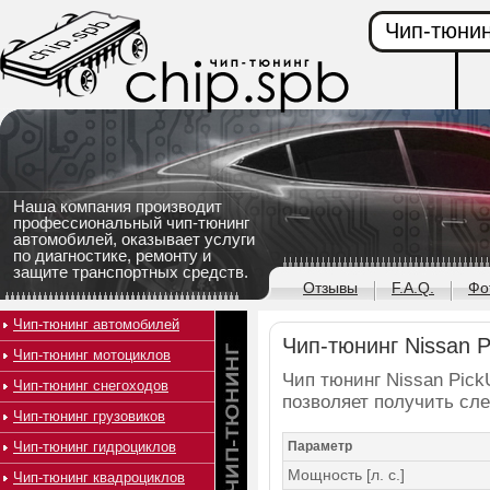
Чип-тюнин
Наша компания производит
профессиональный чип-тюнинг
автомобилей, оказывает услуги
по диагностике, ремонту и
защите транспортных средств.
Отзывы
F.A.Q.
Фо
Чип-тюнинг автомобилей
Чип-тюнинг Nissan Pi
Чип-тюнинг мотоциклов
Чип тюнинг Nissan PickU
Чип-тюнинг снегоходов
позволяет получить сл
Чип-тюнинг грузовиков
Чип-тюнинг гидроциклов
Параметр
Мощность [л. с.]
Чип-тюнинг квадроциклов