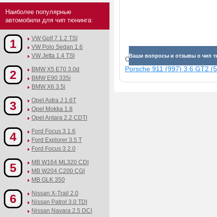
Наиболее популярные
автомобили для чип тюнинга:
VW Golf 7 1.2 TSI
1
VW Polo Sedan 1.6
VW Jetta 1.4 TSI
Ваши вопросы и отзывы о чип т
Смотрите прибавки для раз
Porsche 911 (997) 3.6 GT2 (5
BMW X5 E70 3.0d
2
BMW E90 335i
BMW X6 3.5i
Opel Astra J 1.6T
3
Opel Mokka 1.8
Opel Antara 2.2 CDTI
Ford Focus 3 1.6
4
Ford Explorer 3.5 T
Ford Focus 3 2.0
MB W164 ML320 CDI
5
MB W204 C200 CGI
MB GLK 350
Nissan X-Trail 2.0
6
Nissan Patrol 3.0 TDI
Nissan Navara 2.5 DCI