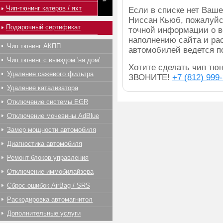
Чип-тюнинг катеров / яхт
Если в списке нет Ва
Ниссан Кьюб, пожалуйс
Подарочный сертификат
точной информации о в
наполнению сайта и ра
Чип тюнинг АКПП
автомобилей ведется п
Чип тюнинг с выездом 'на дом'
Хотите сделать чип тюн
Удаление сажевого фильтра
ЗВОНИТЕ!
+7 (812) 999
Удаление катализатора
Отключение системы EGR
Отключение мочевины AdBlue
Замер мощности автомобиля
Диагностика автомобиля
Ремонт блоков управления
Отключение иммобилайзера
Сброс ошибок AirBag / SRS
Раскодировка автомагнитол
Дополнительные услуги