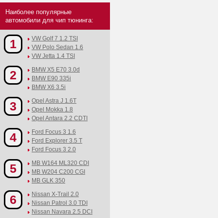
Наиболее популярные
автомобили для чип тюнинга:
VW Golf 7 1.2 TSI
1
VW Polo Sedan 1.6
VW Jetta 1.4 TSI
BMW X5 E70 3.0d
2
BMW E90 335i
BMW X6 3.5i
Opel Astra J 1.6T
3
Opel Mokka 1.8
Opel Antara 2.2 CDTI
Ford Focus 3 1.6
4
Ford Explorer 3.5 T
Ford Focus 3 2.0
MB W164 ML320 CDI
5
MB W204 C200 CGI
MB GLK 350
Nissan X-Trail 2.0
6
Nissan Patrol 3.0 TDI
Nissan Navara 2.5 DCI