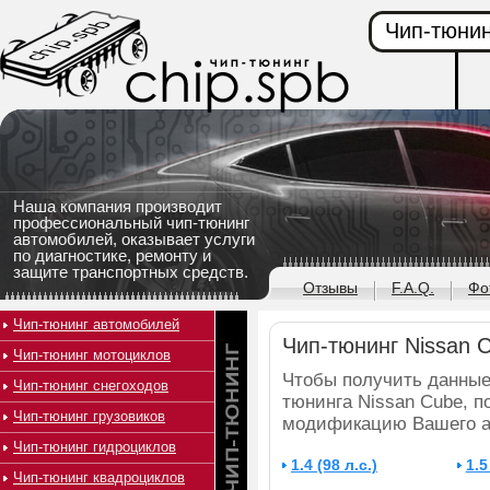
Чип-тюнин
Наша компания производит
профессиональный чип-тюнинг
автомобилей, оказывает услуги
по диагностике, ремонту и
защите транспортных средств.
Отзывы
F.A.Q.
Фо
Чип-тюнинг автомобилей
Чип-тюнинг Nissan 
Чип-тюнинг мотоциклов
Чтобы получить данные
Чип-тюнинг снегоходов
тюнинга Nissan Cube, п
Чип-тюнинг грузовиков
модификацию Вашего а
Чип-тюнинг гидроциклов
1.4 (98 л.с.)
1.5
Чип-тюнинг квадроциклов