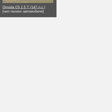
Omoda C5 1.5 Т (147 л.с.)
[чип-тюнинг автомобиля]