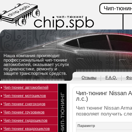
Чип-тюнин
Наша компания производит
профессиональный чип-тюнинг
автомобилей, оказывает услуги
по диагностике, ремонту и
защите транспортных средств.
Отзывы
F.A.Q.
Фо
Чип-тюнинг автомобилей
Чип-тюнинг Nissan A
Чип-тюнинг мотоциклов
л.с.)
Чип-тюнинг снегоходов
Чип тюнинг Nissan Armad
Чип-тюнинг грузовиков
позволяет получить сл
Чип-тюнинг гидроциклов
Параметр
Чип-тюнинг квадроциклов