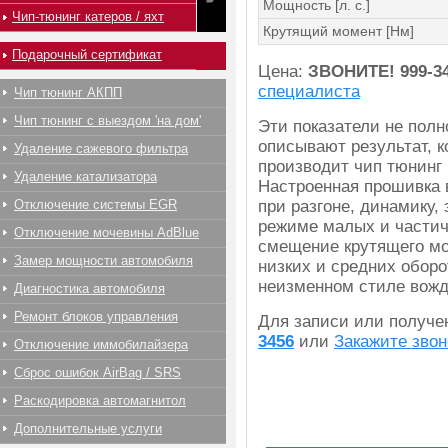
Мощность [л. с.]
Чип-тюнинг катеров / яхт
Крутящий момент [Нм]
Подарочный сертификат
Цена:
ЗВОНИТЕ!
999-3
специалиста
Чип тюнинг АКПП
Чип тюнинг с выездом 'на дом'
Эти показатели не пол
описывают результат, 
Удаление сажевого фильтра
производит чип тюнинг 
Удаление катализатора
Настроенная прошивка 
Отключение системы EGR
при разгоне, динамику,
режиме малых и частич
Отключение мочевины AdBlue
смещение крутящего мо
Замер мощности автомобиля
низких и средних оборо
неизменном стиле вожд
Диагностика автомобиля
Ремонт блоков управления
Для записи или получ
3456
или
Закажите звон
Отключение иммобилайзера
Сброс ошибок AirBag / SRS
Раскодировка автомагнитол
Дополнительные услуги