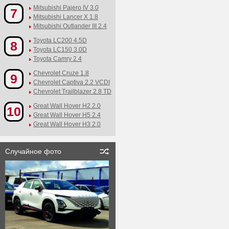
Mitsubishi Pajero IV 3.0
7
Mitsubishi Lancer X 1.8
Mitsubishi Outlander III 2.4
Toyota LC200 4.5D
8
Toyota LC150 3.0D
Toyota Camry 2.4
Chevrolet Cruze 1.8
9
Chevrolet Captiva 2.2 VCDI
Chevrolet Trailblazer 2.8 TD
Great Wall Hover H2 2.0
10
Great Wall Hover H5 2.4
Great Wall Hover H3 2.0
Случайное фото