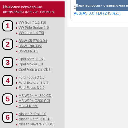
Ваши вопросы и отзывы о чип т
Наиболее популярные
Смотрите прибавки для раз
автомобили для чип тюнинга:
Audi A5 3.0 TDI (245 л.с.)
VW Golf 7 1.2 TSI
1
VW Polo Sedan 1.6
VW Jetta 1.4 TSI
BMW X5 E70 3.0d
2
BMW E90 335i
BMW X6 3.5i
Opel Astra J 1.6T
3
Opel Mokka 1.8
Opel Antara 2.2 CDTI
Ford Focus 3 1.6
4
Ford Explorer 3.5 T
Ford Focus 3 2.0
MB W164 ML320 CDI
5
MB W204 C200 CGI
MB GLK 350
Nissan X-Trail 2.0
6
Nissan Patrol 3.0 TDI
Nissan Navara 2.5 DCI