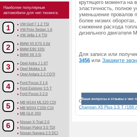
крутящего момента на в
Наиболее популярные
эластичность, полное 
автомобили для чип тюнинга:
уменьшение провалов п
более низких оборотах,
VW Golf 7 1.2 TSI
1
снижение расхода топл
VW Polo Sedan 1.6
дизельного двигателя Mi
VW Jetta 1.4 TSI
BMW X5 E70 3.0d
2
BMW E90 335i
Для записи или получ
BMW X6 3.5i
3456
или
Закажите звон
Opel Astra J 1.6T
3
Opel Mokka 1.8
Opel Antara 2.2 CDTI
Ford Focus 3 1.6
4
Ford Explorer 3.5 T
Ford Focus 3 2.0
Ваши вопросы и отзывы о чип тюн
Смотрите прибавки для раз
MB W164 ML320 CDI
5
Changan X5 Plus 1.5 T (188 л
MB W204 C200 CGI
MB GLK 350
Nissan X-Trail 2.0
6
Nissan Patrol 3.0 TDI
Nissan Navara 2.5 DCI