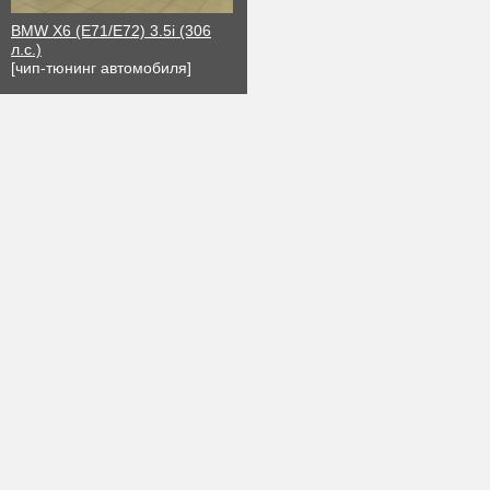
BMW X6 (E71/E72) 3.5i (306
л.с.)
[чип-тюнинг автомобиля]