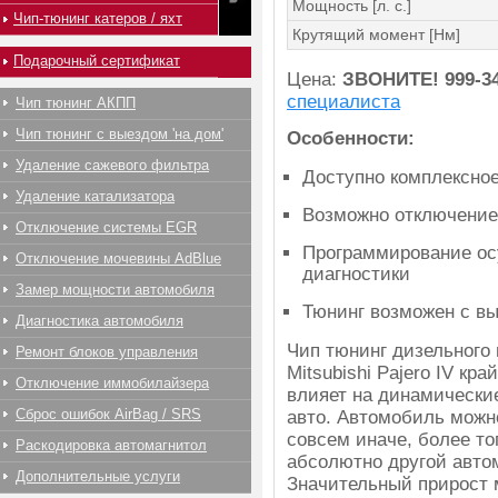
Мощность [л. с.]
Чип-тюнинг катеров / яхт
Крутящий момент [Нм]
Подарочный сертификат
Цена:
ЗВОНИТЕ!
999-3
специалиста
Чип тюнинг АКПП
Чип тюнинг с выездом 'на дом'
Особенности:
Удаление сажевого фильтра
Доступно комплексно
Удаление катализатора
Возможно отключение
Отключение системы EGR
Программирование ос
Отключение мочевины AdBlue
диагностики
Замер мощности автомобиля
Тюнинг возможен с вы
Диагностика автомобиля
Чип тюнинг дизельного
Ремонт блоков управления
Mitsubishi Pajero IV кр
Отключение иммобилайзера
влияет на динамически
Сброс ошибок AirBag / SRS
авто. Автомобиль можно
совсем иначе, более тог
Раскодировка автомагнитол
абсолютно другой авто
Дополнительные услуги
Значительный прирост