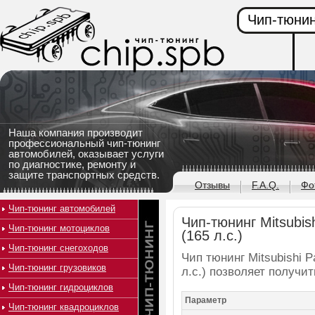
Чип-тюнин
Наша компания производит
профессиональный чип-тюнинг
автомобилей, оказывает услуги
по диагностике, ремонту и
защите транспортных средств.
Отзывы
F.A.Q.
Фо
Чип-тюнинг автомобилей
Чип-тюнинг Mitsubish
Чип-тюнинг мотоциклов
(165 л.с.)
Чип-тюнинг снегоходов
Чип тюнинг Mitsubishi P
Чип-тюнинг грузовиков
л.с.) позволяет получи
Чип-тюнинг гидроциклов
Параметр
Чип-тюнинг квадроциклов