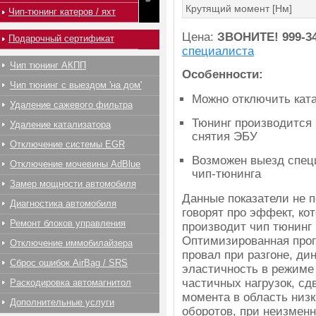
Крутящий момент [Нм]
Чип-тюнинг катеров / яхт
Цена:
ЗВОНИТЕ!
999-3
Подарочный сертификат
специалиста
Чип тюнинг АКПП
Особенности:
Чип тюнинг с выездом 'на дом'
Можно отключить ката
Удаление сажевого фильтра
Тюнинг производится 
Удаление катализатора
снятия ЭБУ
Отключение системы EGR
Возможен выезд спец
Отключение мочевины AdBlue
чип-тюнинга
Замер мощности автомобиля
Данные показатели не 
Диагностика автомобиля
говорят про эффект, ко
Ремонт блоков управления
производит чип тюнинг M
Оптимизированная прог
Отключение иммобилайзера
провал при разгоне, ди
Сброс ошибок AirBag / SRS
эластичность в режиме
частичных нагрузок, сд
Раскодировка автомагнитол
момента в область низк
Дополнительные услуги
оборотов, при неизмен