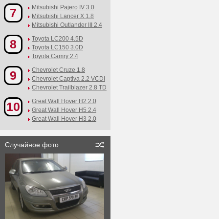
Mitsubishi Pajero IV 3.0
7
Mitsubishi Lancer X 1.8
Mitsubishi Outlander III 2.4
Toyota LC200 4.5D
8
Toyota LC150 3.0D
Toyota Camry 2.4
Chevrolet Cruze 1.8
9
Chevrolet Captiva 2.2 VCDI
Chevrolet Trailblazer 2.8 TD
Great Wall Hover H2 2.0
10
Great Wall Hover H5 2.4
Great Wall Hover H3 2.0
Случайное фото