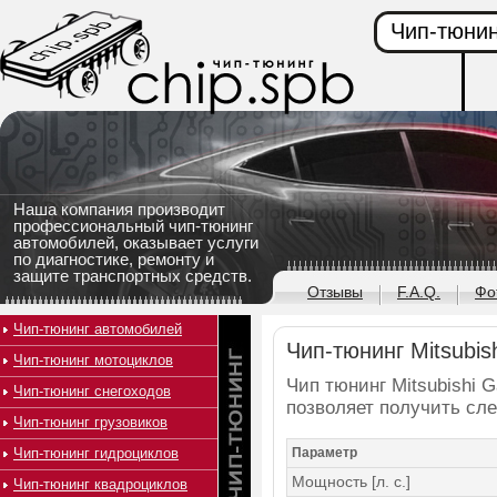
Чип-тюнин
Наша компания производит
профессиональный чип-тюнинг
автомобилей, оказывает услуги
по диагностике, ремонту и
защите транспортных средств.
Отзывы
F.A.Q.
Фо
Чип-тюнинг автомобилей
Чип-тюнинг Mitsubish
Чип-тюнинг мотоциклов
Чип тюнинг Mitsubishi Ga
Чип-тюнинг снегоходов
позволяет получить сл
Чип-тюнинг грузовиков
Чип-тюнинг гидроциклов
Параметр
Мощность [л. с.]
Чип-тюнинг квадроциклов