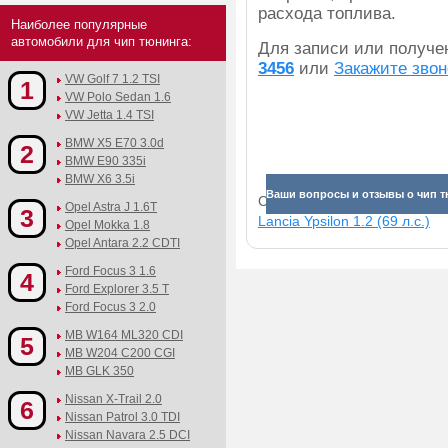
расхода топлива.
Наиболее популярные
автомобили для чип тюнинга:
Для записи или получ
3456
или
Закажите звон
VW Golf 7 1.2 TSI
1
VW Polo Sedan 1.6
VW Jetta 1.4 TSI
BMW X5 E70 3.0d
2
BMW E90 335i
BMW X6 3.5i
Ваши вопросы и отзывы о чип тю
Смотрите прибавки для раз
Opel Astra J 1.6T
3
Lancia Ypsilon 1.2 (69 л.с.)
Opel Mokka 1.8
Opel Antara 2.2 CDTI
Ford Focus 3 1.6
4
Ford Explorer 3.5 T
Ford Focus 3 2.0
MB W164 ML320 CDI
5
MB W204 C200 CGI
MB GLK 350
Nissan X-Trail 2.0
6
Nissan Patrol 3.0 TDI
Nissan Navara 2.5 DCI