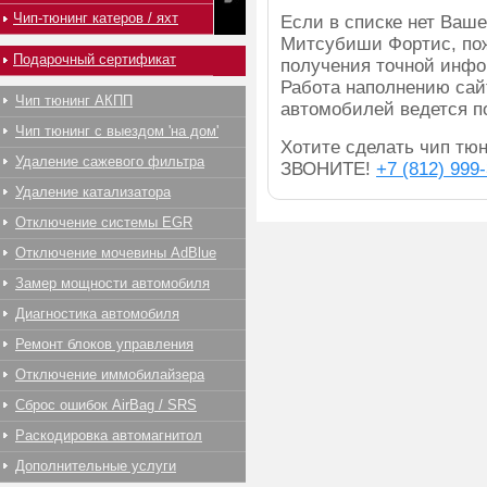
Чип-тюнинг катеров / яхт
Если в списке нет Ва
Митсубиши Фортис, пож
Подарочный сертификат
получения точной инфо
Работа наполнению сай
Чип тюнинг АКПП
автомобилей ведется п
Чип тюнинг с выездом 'на дом'
Хотите сделать чип тюни
Удаление сажевого фильтра
ЗВОНИТЕ!
+7 (812) 999
Удаление катализатора
Отключение системы EGR
Отключение мочевины AdBlue
Замер мощности автомобиля
Диагностика автомобиля
Ремонт блоков управления
Отключение иммобилайзера
Сброс ошибок AirBag / SRS
Раскодировка автомагнитол
Дополнительные услуги