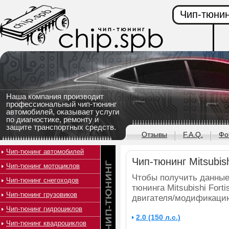
Чип-тюнин
Наша компания производит
профессиональный чип-тюнинг
автомобилей, оказывает услуги
по диагностике, ремонту и
защите транспортных средств.
Отзывы
F.A.Q.
Фо
Чип-тюнинг автомобилей
Чип-тюнинг Mitsubish
Чип-тюнинг мотоциклов
Чтобы получить данные
Чип-тюнинг снегоходов
тюнинга Mitsubishi Fort
Чип-тюнинг грузовиков
двигателя/модификацию
Чип-тюнинг гидроциклов
2.0 (150 л.с.)
Чип-тюнинг квадроциклов