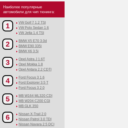
Наиболее популярные
автомобили для чип тюнинга:
VW Golf 7 1.2 TSI
1
VW Polo Sedan 1.6
VW Jetta 1.4 TSI
BMW X5 E70 3.0d
2
BMW E90 335i
BMW X6 3.5i
Opel Astra J 1.6T
3
Opel Mokka 1.8
Opel Antara 2.2 CDTI
Ford Focus 3 1.6
4
Ford Explorer 3.5 T
Ford Focus 3 2.0
MB W164 ML320 CDI
5
MB W204 C200 CGI
MB GLK 350
Nissan X-Trail 2.0
6
Nissan Patrol 3.0 TDI
Nissan Navara 2.5 DCI