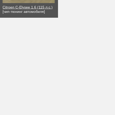
Citroen C-Elysee 1.6 (115 л.с.)
[чип-тюнинг автомобиля]