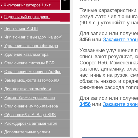
Чип-тюнинг катеров / яхт
Точные характеристики
результате чип тюнинга
Подарочный сертификат
(90 л.с.) уточняйте у 
Чип тюнинг АКПП
Для записи или получ
Чип тюнинг с выездом 'на дом'
3456
или
Закажите звон
Удаление сажевого фильтра
Указанные улучшения п
Удаление катализатора
описывают результат, к
Cooper R56. Измененна
Отключение системы EGR
разгоне, динамику, эла
Отключение мочевины AdBlue
частичных нагрузок, с
Замер мощности автомобиля
область низких и средн
снижение расхода топл
Диагностика автомобиля
Ремонт блоков управления
Для записи или получ
3456
или
Закажите звон
Отключение иммобилайзера
Сброс ошибок AirBag / SRS
Раскодировка автомагнитол
Дополнительные услуги