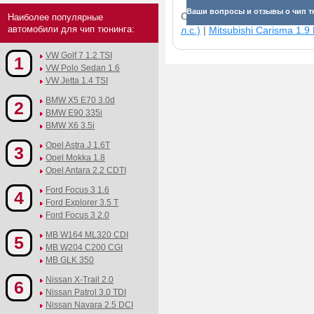
Ваши вопросы и отзывы о чип т
Смотрите прибавки для раз
Наиболее популярные
автомобили для чип тюнинга:
л.с.)
|
Mitsubishi Carisma 1.9 
VW Golf 7 1.2 TSI
1
VW Polo Sedan 1.6
VW Jetta 1.4 TSI
BMW X5 E70 3.0d
2
BMW E90 335i
BMW X6 3.5i
Opel Astra J 1.6T
3
Opel Mokka 1.8
Opel Antara 2.2 CDTI
Ford Focus 3 1.6
4
Ford Explorer 3.5 T
Ford Focus 3 2.0
MB W164 ML320 CDI
5
MB W204 C200 CGI
MB GLK 350
Nissan X-Trail 2.0
6
Nissan Patrol 3.0 TDI
Nissan Navara 2.5 DCI