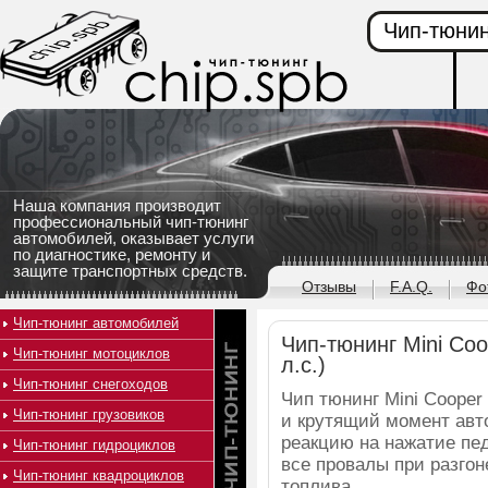
Чип-тюнин
Наша компания производит
профессиональный чип-тюнинг
автомобилей, оказывает услуги
по диагностике, ремонту и
защите транспортных средств.
Отзывы
F.A.Q.
Фо
Чип-тюнинг автомобилей
Чип-тюнинг Mini Coo
Чип-тюнинг мотоциклов
л.с.)
Чип-тюнинг снегоходов
Чип тюнинг Mini Cooper
Чип-тюнинг грузовиков
и крутящий момент авт
реакцию на нажатие пед
Чип-тюнинг гидроциклов
все провалы при разго
Чип-тюнинг квадроциклов
топлива.