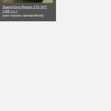
SsangYong Rexton 270 XVT
(186 л.с.)
[чип-тюнинг автомобиля]