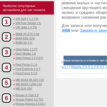
режиме малых и частич
Наиболее популярные
смещение крутящего мо
автомобили для чип тюнинга:
низких и средних оборо
возможно снижение рас
VW Golf 7 1.2 TSI
1
VW Polo Sedan 1.6
Для записи или получ
VW Jetta 1.4 TSI
3456
или
Закажите звон
BMW X5 E70 3.0d
2
BMW E90 335i
BMW X6 3.5i
Opel Astra J 1.6T
3
Opel Mokka 1.8
Opel Antara 2.2 CDTI
Ваши вопросы и отзывы о чип т
Смотрите прибавки для раз
Ford Focus 3 1.6
4
л.с.)
|
Mazda CX-5 2.2 D GT (
Ford Explorer 3.5 T
Ford Focus 3 2.0
MB W164 ML320 CDI
5
MB W204 C200 CGI
MB GLK 350
Nissan X-Trail 2.0
6
Nissan Patrol 3.0 TDI
Nissan Navara 2.5 DCI