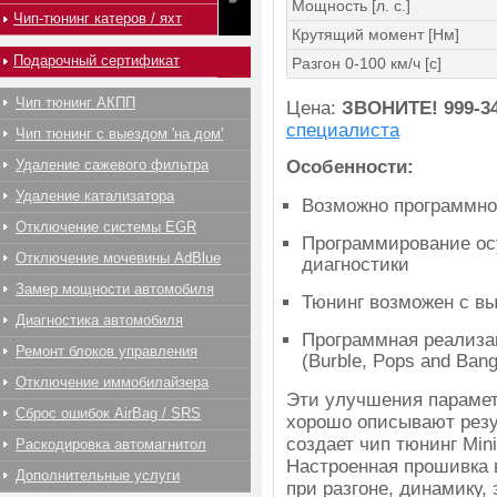
Мощность [л. с.]
Чип-тюнинг катеров / яхт
Крутящий момент [Нм]
Подарочный сертификат
Разгон 0-100 км/ч [с]
Чип тюнинг АКПП
Цена:
ЗВОНИТЕ!
999-3
специалиста
Чип тюнинг с выездом 'на дом'
Удаление сажевого фильтра
Особенности:
Удаление катализатора
Возможно программно
Отключение системы EGR
Программирование ос
Отключение мочевины AdBlue
диагностики
Замер мощности автомобиля
Тюнинг возможен с вы
Диагностика автомобиля
Программная реализац
Ремонт блоков управления
(Burble, Pops and Bang
Отключение иммобилайзера
Эти улучшения парамет
Сброс ошибок AirBag / SRS
хорошо описывают резу
создает чип тюнинг Min
Раскодировка автомагнитол
Настроенная прошивка 
Дополнительные услуги
при разгоне, динамику,