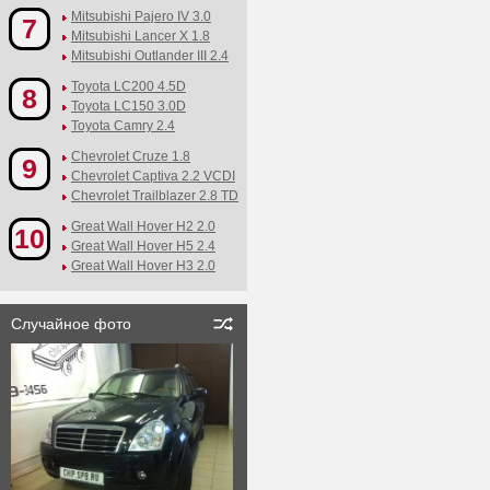
Mitsubishi Pajero IV 3.0
7
Mitsubishi Lancer X 1.8
Mitsubishi Outlander III 2.4
Toyota LC200 4.5D
8
Toyota LC150 3.0D
Toyota Camry 2.4
Chevrolet Cruze 1.8
9
Chevrolet Captiva 2.2 VCDI
Chevrolet Trailblazer 2.8 TD
Great Wall Hover H2 2.0
10
Great Wall Hover H5 2.4
Great Wall Hover H3 2.0
Случайное фото