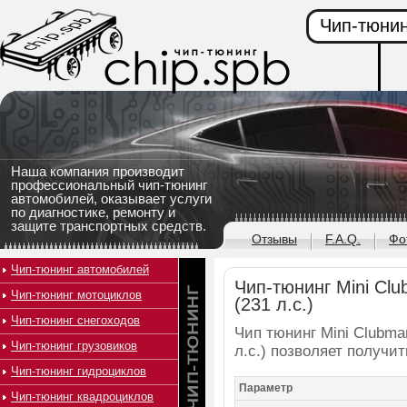
Чип-тюнин
Наша компания производит
профессиональный чип-тюнинг
автомобилей, оказывает услуги
по диагностике, ремонту и
защите транспортных средств.
Отзывы
F.A.Q.
Фо
Чип-тюнинг автомобилей
Чип-тюнинг Mini Clu
Чип-тюнинг мотоциклов
(231 л.с.)
Чип-тюнинг снегоходов
Чип тюнинг Mini Clubman
Чип-тюнинг грузовиков
л.с.) позволяет получи
Чип-тюнинг гидроциклов
Параметр
Чип-тюнинг квадроциклов