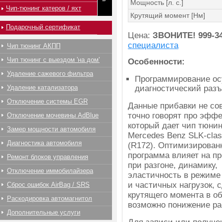
Мощность [л. с.]
Чип-тюнинг катеров / яхт
Крутящий момент [Нм]
Подарочный сертификат
Цена:
ЗВОНИТЕ!
999-3
специалиста
Чип тюнинг АКПП
Чип тюнинг с выездом 'на дом'
Особенности:
Удаление сажевого фильтра
Программирование ос
Удаление катализатора
диагностический раз
Отключение системы EGR
Данные прибавки не со
точно говорят про эффе
Отключение мочевины AdBlue
который дает чип тюнин
Замер мощности автомобиля
Mercedes Benz SLK-cla
Диагностика автомобиля
(R172). Оптимизирован
программа влияет на п
Ремонт блоков управления
при разгоне, динамику,
Отключение иммобилайзера
эластичность в режиме
и частичных нагрузок, 
Сброс ошибок AirBag / SRS
крутящего момента в об
Раскодировка автомагнитол
возможно понижение ра
Дополнительные услуги