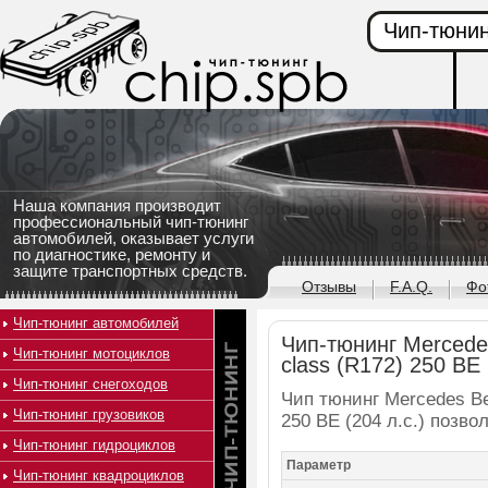
Чип-тюнин
Наша компания производит
профессиональный чип-тюнинг
автомобилей, оказывает услуги
по диагностике, ремонту и
защите транспортных средств.
Отзывы
F.A.Q.
Фо
Чип-тюнинг автомобилей
Чип-тюнинг Mercede
Чип-тюнинг мотоциклов
class (R172) 250 BE 
Чип-тюнинг снегоходов
Чип тюнинг Mercedes Be
Чип-тюнинг грузовиков
250 BE (204 л.с.) позв
Чип-тюнинг гидроциклов
Параметр
Чип-тюнинг квадроциклов