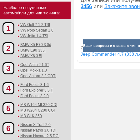
Для записи или получ
3456
или
Закажите звон
Наиболее популярные
автомобили для чип тюнинга:
VW Golf 7 1.2 TSI
1
VW Polo Sedan 1.6
VW Jetta 1.4 TSI
BMW X5 E70 3.0d
2
Ваши вопросы и отзывы о чип тю
Смотрите прибавки для раз
BMW E90 335i
Jeep Commander 4.7 (338 л.с
BMW X6 3.5i
Opel Astra J 1.6T
3
Opel Mokka 1.8
Opel Antara 2.2 CDTI
Ford Focus 3 1.6
4
Ford Explorer 3.5 T
Ford Focus 3 2.0
MB W164 ML320 CDI
5
MB W204 C200 CGI
MB GLK 350
Nissan X-Trail 2.0
6
Nissan Patrol 3.0 TDI
Nissan Navara 2.5 DCI