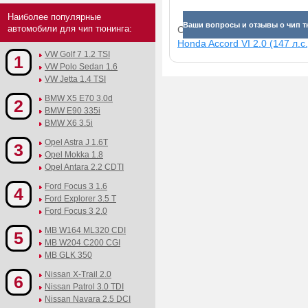
Наиболее популярные
Ваши вопросы и отзывы о чип тю
автомобили для чип тюнинга:
Смотрите прибавки для раз
Honda Accord VI 2.0 (147 л.с.
VW Golf 7 1.2 TSI
1
VW Polo Sedan 1.6
VW Jetta 1.4 TSI
BMW X5 E70 3.0d
2
BMW E90 335i
BMW X6 3.5i
Opel Astra J 1.6T
3
Opel Mokka 1.8
Opel Antara 2.2 CDTI
Ford Focus 3 1.6
4
Ford Explorer 3.5 T
Ford Focus 3 2.0
MB W164 ML320 CDI
5
MB W204 C200 CGI
MB GLK 350
Nissan X-Trail 2.0
6
Nissan Patrol 3.0 TDI
Nissan Navara 2.5 DCI