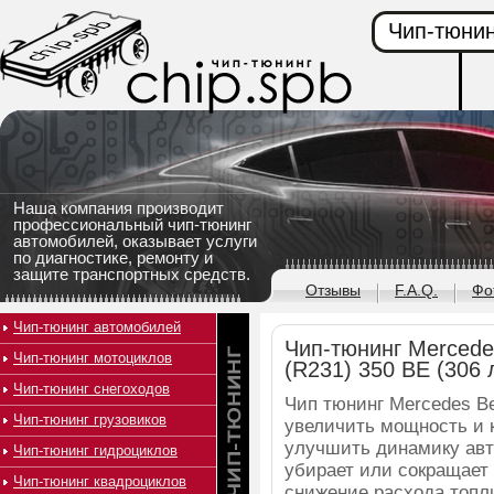
Чип-тюнин
Наша компания производит
профессиональный чип-тюнинг
автомобилей, оказывает услуги
по диагностике, ремонту и
защите транспортных средств.
Отзывы
F.A.Q.
Фо
Чип-тюнинг автомобилей
Чип-тюнинг Mercede
Чип-тюнинг мотоциклов
(R231) 350 BE (306 л
Чип-тюнинг снегоходов
Чип тюнинг Mercedes Be
Чип-тюнинг грузовиков
увеличить мощность и 
улучшить динамику авто
Чип-тюнинг гидроциклов
убирает или сокращает 
Чип-тюнинг квадроциклов
снижение расхода топл