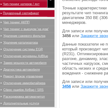
Чип-тюнинг катеров / яхт
Точные характеристики
результате чип тюнинга
Подарочный сертификат
двигателем 350 BE (306
менеджеров.
Чип тюнинг АКПП
Чип тюнинг с выездом 'на дом'
Для записи или получ
3456
или
Закажите звон
Удаление сажевого фильтра
Удаление катализатора
Данные показатели не 
который производит чип
Отключение системы EGR
(R231). Оптимизирован
Отключение мочевины AdBlue
разгоне, динамику, эла
Замер мощности автомобиля
частичных нагрузок, с
область низких и средн
Диагностика автомобиля
вождения - снижение р
Ремонт блоков управления
Для записи или получ
Отключение иммобилайзера
3456
или
Закажите звон
Сброс ошибок AirBag / SRS
Раскодировка автомагнитол
Дополнительные услуги