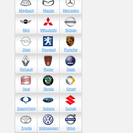
Maybach
Mazda
Mercedes
Mini
Mitsubishi
Nissan
Opel
Peugeot
Porsche
Renault
Rover
Saab
Seat
Skoda
Smart
SsangYong
Subaru
Suzuki
Toyota
Volkswagen
Volvo