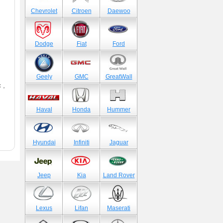
Chevrolet
Citroen
Daewoo
Dodge
Fiat
Ford
Geely
GMC
GreatWall
 ,
Haval
Honda
Hummer
Hyundai
Infiniti
Jaguar
Jeep
Kia
Land Rover
Lexus
Lifan
Maserati