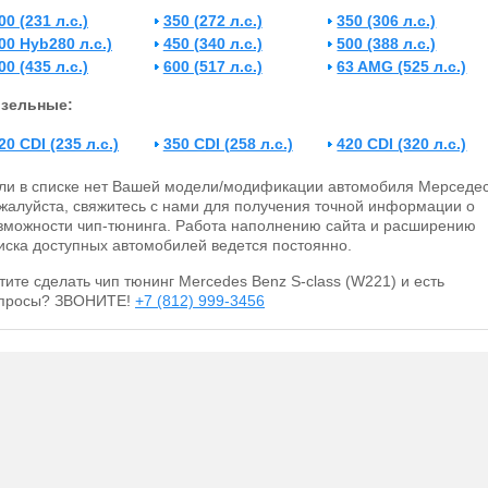
00 (231 л.с.)
350 (272 л.с.)
350 (306 л.с.)
00 Hyb280 л.с.)
450 (340 л.с.)
500 (388 л.с.)
00 (435 л.с.)
600 (517 л.с.)
63 AMG (525 л.с.)
зельные:
20 CDI (235 л.с.)
350 CDI (258 л.с.)
420 CDI (320 л.с.)
ли в списке нет Вашей модели/модификации автомобиля Мерседес
жалуйста, свяжитесь с нами для получения точной информации о
зможности чип-тюнинга. Работа наполнению сайта и расширению
иска доступных автомобилей ведется постоянно.
тите сделать чип тюнинг Mercedes Benz S-class (W221) и есть
просы? ЗВОНИТЕ!
+7 (812) 999-3456