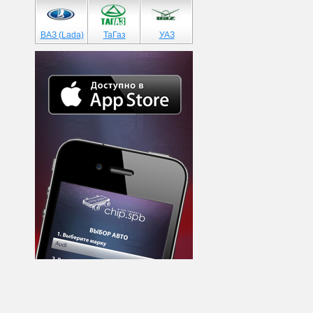
ВАЗ (Lada)
ТаГаз
УАЗ