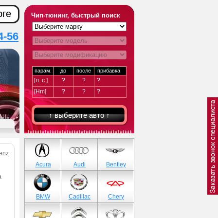
рге
Чип-тюнинг, быстрый поиск
4-56
парам.
до
после
прибавка
[л. с.]
?
?
?
[Hm]
?
?
?
↑ выберите авто ↑
enz
Acura
Audi
Bentley
а
BMW
Cadillac
Chery