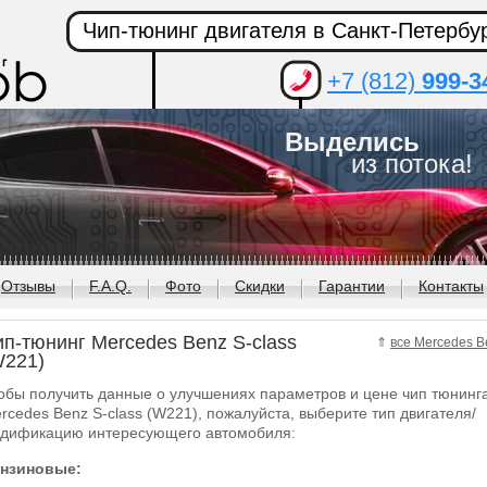
Чип-тюнинг двигателя в Санкт-Петербу
+7 (812)
999-3
Выделись
из потока!
Отзывы
F.A.Q.
Фото
Скидки
Гарантии
Контакты
ип-тюнинг Mercedes Benz S-class
⇑
все Mercedes B
W221)
обы получить данные о улучшениях параметров и цене чип тюнинг
rcedes Benz S-class (W221), пожалуйста, выберите тип двигателя/
дификацию интересующего автомобиля:
нзиновые: