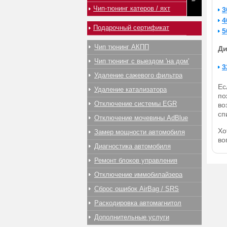
Чип-тюнинг катеров / яхт
3
4
Подарочный сертификат
5
Чип тюнинг АКПП
Ди
Чип тюнинг с выездом 'на дом'
3
Удаление сажевого фильтра
Ес
Удаление катализатора
по
Отключение системы EGR
во
сп
Отключение мочевины AdBlue
Хо
Замер мощности автомобиля
во
Диагностика автомобиля
Ремонт блоков управления
Отключение иммобилайзера
Сброс ошибок AirBag / SRS
Раскодировка автомагнитол
Дополнительные услуги