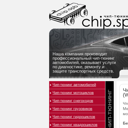
Наша компания производит
профессиональный чип-тюнинг
автомобилей, оказывает услуги
по диагностике, ремонту и
защите транспортных средств.
Чип-тюнинг автомобилей
Ч
Чип-тюнинг мотоциклов
(
Чип-тюнинг снегоходов
Чт
Me
Чип-тюнинг грузовиков
мо
Чип-тюнинг гидроциклов
Бе
Чип-тюнинг квадроциклов