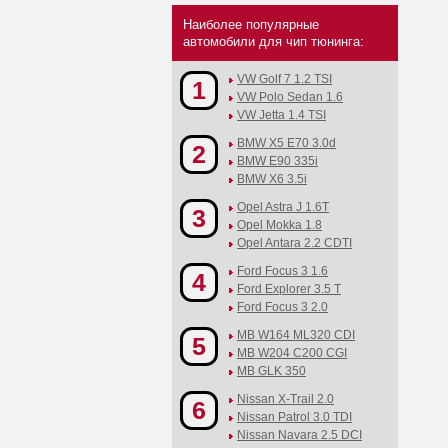
Наиболее популярные
автомобили для чип тюнинга:
VW Golf 7 1.2 TSI
1
VW Polo Sedan 1.6
VW Jetta 1.4 TSI
BMW X5 E70 3.0d
2
BMW E90 335i
BMW X6 3.5i
Opel Astra J 1.6T
3
Opel Mokka 1.8
Opel Antara 2.2 CDTI
Ford Focus 3 1.6
4
Ford Explorer 3.5 T
Ford Focus 3 2.0
MB W164 ML320 CDI
5
MB W204 C200 CGI
MB GLK 350
Nissan X-Trail 2.0
6
Nissan Patrol 3.0 TDI
Nissan Navara 2.5 DCI