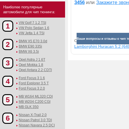
3456
или
Закажите звон
Наиболее популярные
автомобили для чип тюнинга:
VW Golf 7 1.2 TSI
1
VW Polo Sedan 1.6
VW Jetta 1.4 TSI
Ваши вопросы и отзывы о чип тю
Смотрите прибавки для раз
BMW X5 E70 3.0d
2
Lamborghini Huracan 5.2 (640
BMW E90 335i
BMW X6 3.5i
Opel Astra J 1.6T
3
Opel Mokka 1.8
Opel Antara 2.2 CDTI
Ford Focus 3 1.6
4
Ford Explorer 3.5 T
Ford Focus 3 2.0
MB W164 ML320 CDI
5
MB W204 C200 CGI
MB GLK 350
Nissan X-Trail 2.0
6
Nissan Patrol 3.0 TDI
Nissan Navara 2.5 DCI