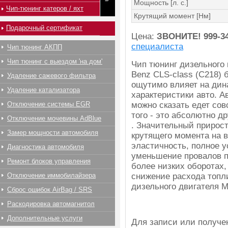
Мощность [л. с.]
Чип-тюнинг катеров / яхт
Крутящий момент [Нм]
Подарочный сертификат
Цена:
ЗВОНИТЕ!
999-3
специалиста
Чип тюнинг АКПП
Чип тюнинг с выездом 'на дом'
Чип тюнинг дизельного
Benz CLS-class (C218) 
Удаление сажевого фильтра
ощутимо влияет на дин
Удаление катализатора
характеристики авто. 
Отключение системы EGR
можно сказать едет сов
того - это абсолютно д
Отключение мочевины AdBlue
. Значительный прирос
Замер мощности автомобиля
крутящего момента на в
эластичность, полное 
Диагностика автомобиля
уменьшение провалов п
Ремонт блоков управления
более низких оборотах,
Отключение иммобилайзера
снижение расхода топл
дизельного двигателя M
Сброс ошибок AirBag / SRS
Раскодировка автомагнитол
Дополнительные услуги
Для записи или получ