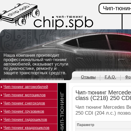
Чип-тюнин
Наша компания производит
профессиональный чип-тюнинг
автомобилей, оказывает услуги
по диагностике, ремонту и
защите транспортных средств.
Отзывы
F.A.Q.
Фо
Чип-тюнинг автомобилей
Чип-тюнинг Mercede
Чип-тюнинг мотоциклов
class (C218) 250 CDI
Чип-тюнинг снегоходов
Чип тюнинг Mercedes Be
Чип-тюнинг грузовиков
250 CDI (204 л.с.) поз
Чип-тюнинг гидроциклов
Параметр
Чип-тюнинг квадроциклов