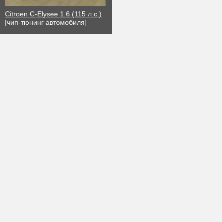
Citroen C-Elysee 1.6 (115 л.с.)
[чип-тюнинг автомобиля]