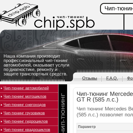
Чип-тюнин
Наша компания производит
профессиональный чип-тюнинг
автомобилей, оказывает услуги
по диагностике, ремонту и
защите транспортных средств.
Отзывы
F.A.Q.
Фо
Чип-тюнинг автомобилей
Чип-тюнинг Merced
Чип-тюнинг мотоциклов
GT R (585 л.c.)
Чип-тюнинг снегоходов
Чип тюнинг Mercedes 
Чип-тюнинг грузовиков
(585 л.c.) позволяет п
Чип-тюнинг гидроциклов
Параметр
Чип-тюнинг квадроциклов