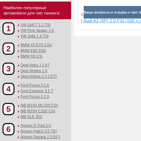
Наиболее популярные
Ваши вопросы и отзывы о чип т
автомобили для чип тюнинга:
Смотрите прибавки для раз
|
Audi A3 (8P) 2.0 FSI (150 л.с
VW Golf 7 1.2 TSI
1
VW Polo Sedan 1.6
VW Jetta 1.4 TSI
BMW X5 E70 3.0d
2
BMW E90 335i
BMW X6 3.5i
Opel Astra J 1.6T
3
Opel Mokka 1.8
Opel Antara 2.2 CDTI
Ford Focus 3 1.6
4
Ford Explorer 3.5 T
Ford Focus 3 2.0
MB W164 ML320 CDI
5
MB W204 C200 CGI
MB GLK 350
Nissan X-Trail 2.0
6
Nissan Patrol 3.0 TDI
Nissan Navara 2.5 DCI