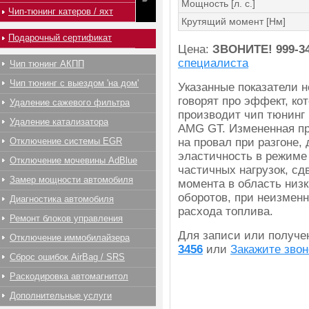
Мощность [л. с.]
Чип-тюнинг катеров / яхт
Крутящий момент [Нм]
Подарочный сертификат
Цена:
ЗВОНИТЕ!
999-3
специалиста
Чип тюнинг АКПП
Чип тюнинг с выездом 'на дом'
Указанные показатели 
говорят про эффект, ко
Удаление сажевого фильтра
производит чип тюнинг
Удаление катализатора
AMG GT. Измененная п
Отключение системы EGR
на провал при разгоне, 
эластичность в режиме
Отключение мочевины AdBlue
частичных нагрузок, сд
Замер мощности автомобиля
момента в область низк
оборотов, при неизмен
Диагностика автомобиля
расхода топлива.
Ремонт блоков управления
Для записи или получ
Отключение иммобилайзера
3456
или
Закажите звон
Сброс ошибок AirBag / SRS
Раскодировка автомагнитол
Дополнительные услуги