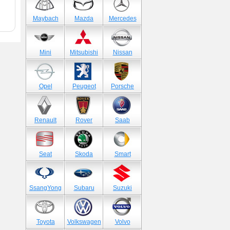
Maybach
Mazda
Mercedes
Mini
Mitsubishi
Nissan
Opel
Peugeot
Porsche
Renault
Rover
Saab
Seat
Skoda
Smart
SsangYong
Subaru
Suzuki
Toyota
Volkswagen
Volvo