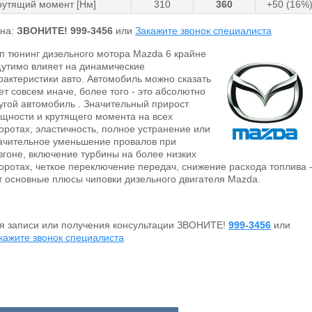
рутящий момент [Нм]
310
360
+50 (16%
на:
ЗВОНИТЕ!
999-3456
или
Закажите звонок специалиста
п тюнинг дизельного мотора Mazda 6 крайне
утимо влияет на динамические
рактеристики авто. Автомобиль можно сказать
ет совсем иначе, более того - это абсолютно
угой автомобиль . Значительный прирост
щности и крутящего момента на всех
оротах, эластичность, полное устранение или
ачительное уменьшение провалов при
згоне, включение турбины на более низких
оротах, четкое переключение передач, снижение расхода топлива 
т основные плюсы чиповки дизельного двигателя Mazda.
я записи или получения консультации ЗВОНИТЕ!
999-3456
или
кажите звонок специалиста