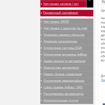
К
Чип-тюнинг катеров / яхт
Це
Подарочный сертификат
Чи
Чип тюнинг АКПП
ощ
ха
Чип тюнинг с выездом 'на дом'
ед
Удаление сажевого фильтра
др
мо
Удаление катализатора
об
зн
Отключение системы EGR
ра
Отключение мочевины AdBlue
об
во
Замер мощности автомобиля
Диагностика автомобиля
Ремонт блоков управления
Дл
За
Отключение иммобилайзера
Сброс ошибок AirBag / SRS
Раскодировка автомагнитол
Дополнительные услуги