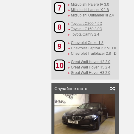
Mitsubishi Pajero IV 3.0
7
Mitsubishi Lancer X 1.8
Mitsubishi Outlander III 2.4
Toyota LC200 4.5D
8
Toyota LC150 3.0D
Toyota Camry 2.4
Chevrolet Cruze 1.8
9
Chevrolet Captiva 2.2 VCDI
Chevrolet Trailblazer 2.8 TD
Great Wall Hover H2 2.0
10
Great Wall Hover H5 2.4
Great Wall Hover H3 2.0
Случайное фото