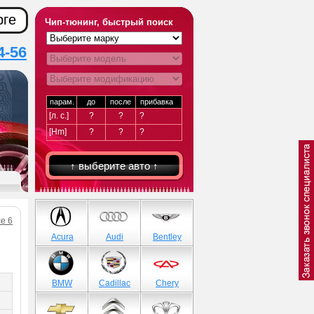
рге
Чип-тюнинг, быстрый поиск
4-56
парам.
до
после
прибавка
[л. с.]
?
?
?
[Hm]
?
?
?
↑ выберите авто ↑
се 6
Acura
Audi
Bentley
BMW
Cadillac
Chery
)