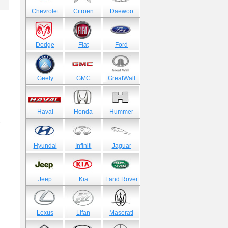
)
Chevrolet
Citroen
Daewoo
Dodge
Fiat
Ford
Geely
GMC
GreatWall
Haval
Honda
Hummer
-
Hyundai
Infiniti
Jaguar
Jeep
Kia
Land Rover
Lexus
Lifan
Maserati