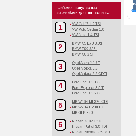
В
См
Наиболее популярные
Sub
автомобили для чип тюнинга:
VW Golf 7 1.2 TSI
1
VW Polo Sedan 1.6
VW Jetta 1.4 TSI
BMW X5 E70 3.0d
2
BMW E90 335i
BMW X6 3.5i
Opel Astra J 1.6T
3
Opel Mokka 1.8
Opel Antara 2.2 CDTI
Ford Focus 3 1.6
4
Ford Explorer 3.5 T
Ford Focus 3 2.0
MB W164 ML320 CDI
5
MB W204 C200 CGI
MB GLK 350
Nissan X-Trail 2.0
6
Nissan Patrol 3.0 TDI
Nissan Navara 2.5 DCI