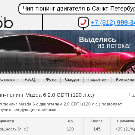
Чип-тюнинг двигателя в Санкт-Петербу
+7 (812)
999-3
Выделись
из потока!
Отзывы
F.A.Q.
Фото
Скидки
Гарантии
Контакты
п-тюнинг Mazda 6 2.0 CDTI (120 л.с.)
⇑
в
п тюнинг Mazda 6 с двигателем 2.0 CDTI (120 л.с.) позволяет
лучить следующие прибавки:
араметр
До
После
Прибавка
ощность [л. с.]
120
145
+25 (21%