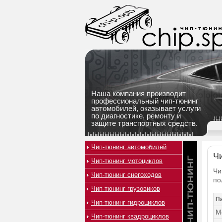
Наша компания производит
профессиональный чип-тюнинг
автомобилей, оказывает услуги
по диагностике, ремонту и
защите транспортных средств.
Чип-тюнинг автомобилей
Чи
Чип-тюнинг мотоциклов
Чи
Чип-тюнинг снегоходов
по
Чип-тюнинг грузовиков
П
Чип-тюнинг гидроциклов
М
Чип-тюнинг квадроциклов