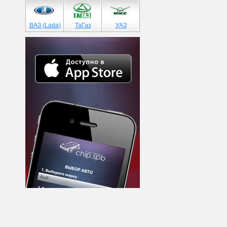
ВАЗ (Lada)
ТаГаз
УАЗ