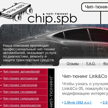
Чип-тюнин
Наша компания производит
профессиональный чип-тюнинг
автомобилей, оказывает услуги
по диагностике, ремонту и
защите транспортных средств.
Отзывы
F.A.Q.
Фо
Чип-тюнинг автомобилей
Чип-тюнинг Link&Co
Чип-тюнинг мотоциклов
Чтобы узнать о улучше
Чип-тюнинг снегоходов
Link&Co 05, пожалуйста
Чип-тюнинг грузовиков
модификацию интересу
Чип-тюнинг гидроциклов
1.5hyb (262 л.с.)
2.0
Чип-тюнинг квадроциклов