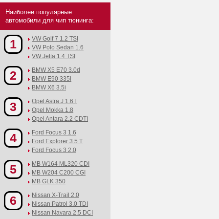
Наиболее популярные
автомобили для чип тюнинга:
VW Golf 7 1.2 TSI
1
VW Polo Sedan 1.6
VW Jetta 1.4 TSI
BMW X5 E70 3.0d
2
BMW E90 335i
BMW X6 3.5i
Opel Astra J 1.6T
3
Opel Mokka 1.8
Opel Antara 2.2 CDTI
Ford Focus 3 1.6
4
Ford Explorer 3.5 T
Ford Focus 3 2.0
MB W164 ML320 CDI
5
MB W204 C200 CGI
MB GLK 350
Nissan X-Trail 2.0
6
Nissan Patrol 3.0 TDI
Nissan Navara 2.5 DCI