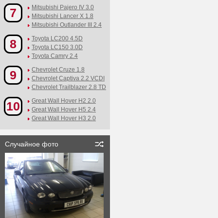
Mitsubishi Pajero IV 3.0
7
Mitsubishi Lancer X 1.8
Mitsubishi Outlander III 2.4
Toyota LC200 4.5D
8
Toyota LC150 3.0D
Toyota Camry 2.4
Chevrolet Cruze 1.8
9
Chevrolet Captiva 2.2 VCDI
Chevrolet Trailblazer 2.8 TD
Great Wall Hover H2 2.0
10
Great Wall Hover H5 2.4
Great Wall Hover H3 2.0
Случайное фото