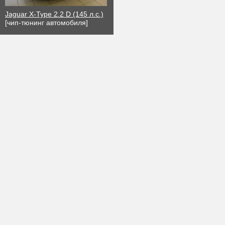
Jaguar X-Type 2.2 D (145 л.с.)
[чип-тюнинг автомобиля]