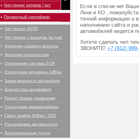
Чип-тюнинг катеров / яхт
Если в списке нет Ва
Линк и КО , пожалуйста
Подарочный сертификат
точной информации о в
наполнению сайта и ра
Чип тюнинг АКПП
автомобилей ведется п
Чип тюнинг с выездом 'на дом'
Хотите сделать чип тюн
Удаление сажевого фильтра
ЗВОНИТЕ!
+7 (812) 999
Удаление катализатора
Отключение системы EGR
Отключение мочевины AdBlue
Замер мощности автомобиля
Диагностика автомобиля
Ремонт блоков управления
Отключение иммобилайзера
Сброс ошибок AirBag / SRS
Раскодировка автомагнитол
Дополнительные услуги