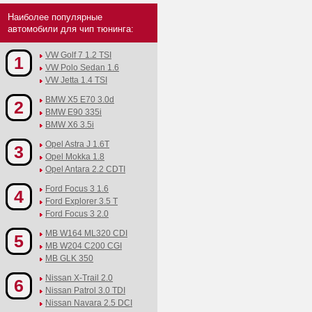
Наиболее популярные
автомобили для чип тюнинга:
VW Golf 7 1.2 TSI
1
VW Polo Sedan 1.6
VW Jetta 1.4 TSI
BMW X5 E70 3.0d
2
BMW E90 335i
BMW X6 3.5i
Opel Astra J 1.6T
3
Opel Mokka 1.8
Opel Antara 2.2 CDTI
Ford Focus 3 1.6
4
Ford Explorer 3.5 T
Ford Focus 3 2.0
MB W164 ML320 CDI
5
MB W204 C200 CGI
MB GLK 350
Nissan X-Trail 2.0
6
Nissan Patrol 3.0 TDI
Nissan Navara 2.5 DCI