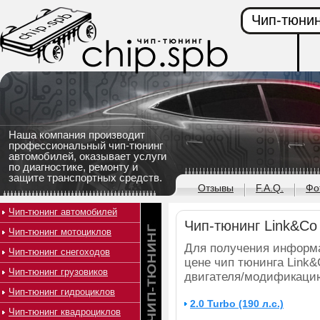
Чип-тюнин
Наша компания производит
профессиональный чип-тюнинг
автомобилей, оказывает услуги
по диагностике, ремонту и
защите транспортных средств.
Отзывы
F.A.Q.
Фо
Чип-тюнинг автомобилей
Чип-тюнинг Link&Co
Чип-тюнинг мотоциклов
Для получения информ
Чип-тюнинг снегоходов
цене чип тюнинга Link&
Чип-тюнинг грузовиков
двигателя/модификаци
Чип-тюнинг гидроциклов
2.0 Turbo (190 л.с.)
Чип-тюнинг квадроциклов