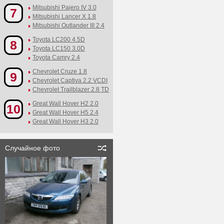
Mitsubishi Pajero IV 3.0
7
Mitsubishi Lancer X 1.8
Mitsubishi Outlander III 2.4
Toyota LC200 4.5D
8
Toyota LC150 3.0D
Toyota Camry 2.4
Chevrolet Cruze 1.8
9
Chevrolet Captiva 2.2 VCDI
Chevrolet Trailblazer 2.8 TD
Great Wall Hover H2 2.0
10
Great Wall Hover H5 2.4
Great Wall Hover H3 2.0
Случайное фото