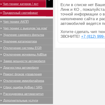
Чип-тюнинг катеров / яхт
Если в списке нет Ва
Линк и КО , пожалуйста
Подарочный сертификат
точной информации о в
наполнению сайта и ра
Чип тюнинг АКПП
автомобилей ведется п
Чип тюнинг с выездом 'на дом'
Хотите сделать чип тюн
Удаление сажевого фильтра
ЗВОНИТЕ!
+7 (812) 999
Удаление катализатора
Отключение системы EGR
Отключение мочевины AdBlue
Замер мощности автомобиля
Диагностика автомобиля
Ремонт блоков управления
Отключение иммобилайзера
Сброс ошибок AirBag / SRS
Раскодировка автомагнитол
Дополнительные услуги