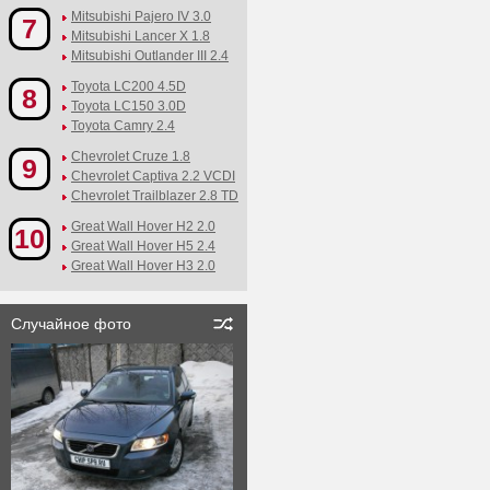
Mitsubishi Pajero IV 3.0
7
Mitsubishi Lancer X 1.8
Mitsubishi Outlander III 2.4
Toyota LC200 4.5D
8
Toyota LC150 3.0D
Toyota Camry 2.4
Chevrolet Cruze 1.8
9
Chevrolet Captiva 2.2 VCDI
Chevrolet Trailblazer 2.8 TD
Great Wall Hover H2 2.0
10
Great Wall Hover H5 2.4
Great Wall Hover H3 2.0
Случайное фото