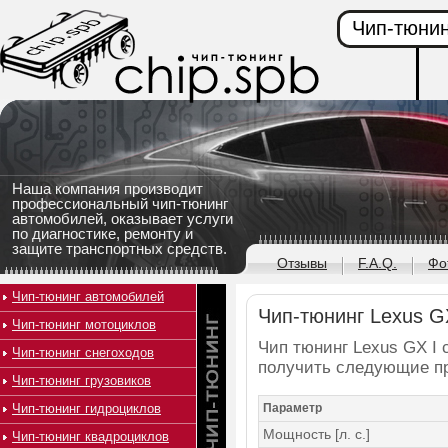
Чип-тюнин
Наша компания производит
профессиональный чип-тюнинг
автомобилей, оказывает услуги
по диагностике, ремонту и
защите транспортных средств.
Отзывы
F.A.Q.
Фо
Чип-тюнинг автомобилей
Чип-тюнинг Lexus GX
Чип-тюнинг мотоциклов
Чип тюнинг Lexus GX I с
Чип-тюнинг снегоходов
получить следующие п
Чип-тюнинг грузовиков
Чип-тюнинг гидроциклов
Параметр
Мощность [л. с.]
Чип-тюнинг квадроциклов