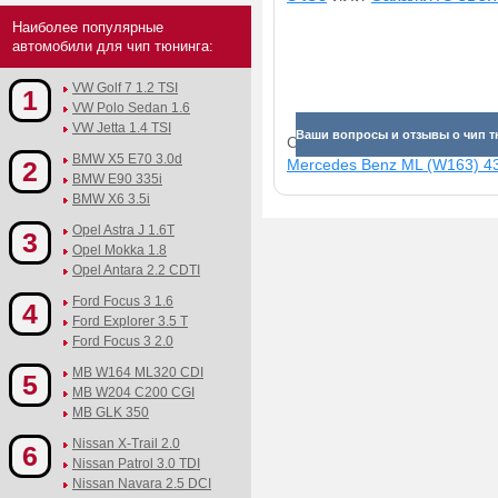
Наиболее популярные
автомобили для чип тюнинга:
VW Golf 7 1.2 TSI
1
VW Polo Sedan 1.6
VW Jetta 1.4 TSI
Ваши вопросы и отзывы о чип т
Смотрите прибавки для раз
BMW X5 E70 3.0d
2
Mercedes Benz ML (W163) 430
BMW E90 335i
BMW X6 3.5i
Opel Astra J 1.6T
3
Opel Mokka 1.8
Opel Antara 2.2 CDTI
Ford Focus 3 1.6
4
Ford Explorer 3.5 T
Ford Focus 3 2.0
MB W164 ML320 CDI
5
MB W204 C200 CGI
MB GLK 350
Nissan X-Trail 2.0
6
Nissan Patrol 3.0 TDI
Nissan Navara 2.5 DCI