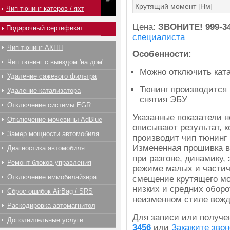
Крутящий момент [Нм]
Чип-тюнинг катеров / яхт
Цена:
ЗВОНИТЕ!
999-3
Подарочный сертификат
специалиста
Чип тюнинг АКПП
Особенности:
Чип тюнинг с выездом 'на дом'
Можно отключить ката
Удаление сажевого фильтра
Тюнинг производится 
Удаление катализатора
снятия ЭБУ
Отключение системы EGR
Указанные показатели 
Отключение мочевины AdBlue
описывают результат, 
Замер мощности автомобиля
производит чип тюнинг 
Измененная прошивка в
Диагностика автомобиля
при разгоне, динамику,
Ремонт блоков управления
режиме малых и частич
Отключение иммобилайзера
смещение крутящего мо
низких и средних оборо
Сброс ошибок AirBag / SRS
неизменном стиле вожд
Раскодировка автомагнитол
Для записи или получ
Дополнительные услуги
3456
или
Закажите звон