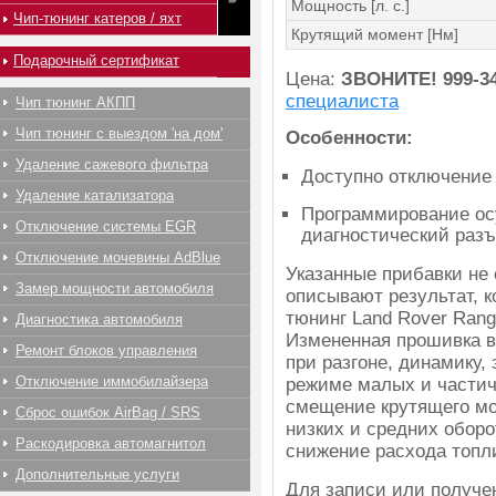
Мощность [л. с.]
Чип-тюнинг катеров / яхт
Крутящий момент [Нм]
Подарочный сертификат
Цена:
ЗВОНИТЕ!
999-3
специалиста
Чип тюнинг АКПП
Чип тюнинг с выездом 'на дом'
Особенности:
Удаление сажевого фильтра
Доступно отключение
Удаление катализатора
Программирование ос
Отключение системы EGR
диагностический раз
Отключение мочевины AdBlue
Указанные прибавки не
Замер мощности автомобиля
описывают результат, к
тюнинг Land Rover Rang
Диагностика автомобиля
Измененная прошивка в
Ремонт блоков управления
при разгоне, динамику,
Отключение иммобилайзера
режиме малых и частич
смещение крутящего мо
Сброс ошибок AirBag / SRS
низких и средних оборо
Раскодировка автомагнитол
снижение расхода топл
Дополнительные услуги
Для записи или получ