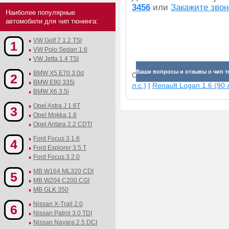
3456
или
Закажите звон
Наиболее популярные
автомобили для чип тюнинга:
VW Golf 7 1.2 TSI
1
VW Polo Sedan 1.6
VW Jetta 1.4 TSI
Ваши вопросы и отзывы о чип тю
BMW X5 E70 3.0d
Смотрите прибавки для раз
2
BMW E90 335i
л.с.)
|
Renault Logan 1.6 (90 л
BMW X6 3.5i
Opel Astra J 1.6T
3
Opel Mokka 1.8
Opel Antara 2.2 CDTI
Ford Focus 3 1.6
4
Ford Explorer 3.5 T
Ford Focus 3 2.0
MB W164 ML320 CDI
5
MB W204 C200 CGI
MB GLK 350
Nissan X-Trail 2.0
6
Nissan Patrol 3.0 TDI
Nissan Navara 2.5 DCI