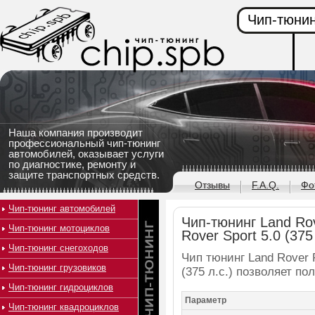
Чип-тюнин
Наша компания производит
профессиональный чип-тюнинг
автомобилей, оказывает услуги
по диагностике, ремонту и
защите транспортных средств.
Отзывы
F.A.Q.
Фо
Чип-тюнинг автомобилей
Чип-тюнинг Land Ro
Чип-тюнинг мотоциклов
Rover Sport 5.0 (375 
Чип-тюнинг снегоходов
Чип тюнинг Land Rover 
Чип-тюнинг грузовиков
(375 л.с.) позволяет п
Чип-тюнинг гидроциклов
Параметр
Чип-тюнинг квадроциклов