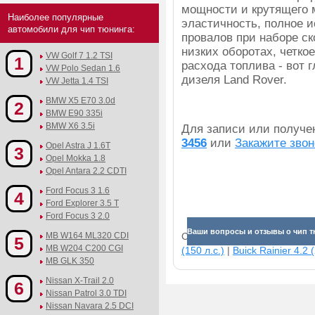
мощности и крутящего 
Наиболее популярные
эластичность, полное 
автомобили для чип тюнинга:
провалов при наборе ск
низких оборотах, четко
VW Golf 7 1.2 TSI
1
расхода топлива - вот
VW Polo Sedan 1.6
дизеля Land Rover.
VW Jetta 1.4 TSI
BMW X5 E70 3.0d
2
BMW E90 335i
BMW X6 3.5i
Для записи или получ
3456
или
Закажите звон
Opel Astra J 1.6T
3
Opel Mokka 1.8
Opel Antara 2.2 CDTI
Ford Focus 3 1.6
4
Ford Explorer 3.5 T
Ford Focus 3 2.0
Ваши вопросы и отзывы о чип тю
MB W164 ML320 CDI
Смотрите прибавки для раз
5
MB W204 C200 CGI
(150 л.с.)
|
Buick Rainier 4.2 (
MB GLK 350
Nissan X-Trail 2.0
6
Nissan Patrol 3.0 TDI
Nissan Navara 2.5 DCI