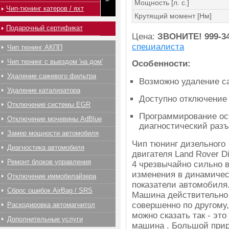
Мощность [л. с.]
Чип-тюнинг катеров / яхт
Крутящий момент [Нм]
Подарочный сертификат
Цена:
ЗВОНИТЕ!
999-3
специалиста
Чип тюнинг АКПП
Чип тюнинг с выездом 'на дом'
Особенности:
Удаление сажевого фильтра
Возможно удаление с
Удаление катализатора
Доступно отключение
Отключение системы EGR
Программирование ос
Отключение мочевины AdBlue
диагностический раз
Замер мощности автомобиля
Чип тюнинг дизельного
Диагностика автомобиля
двигателя Land Rover D
Ремонт блоков управления
4 чрезвычайно сильно 
изменения в динамичес
Отключение иммобилайзера
показатели автомобиля
Сброс ошибок AirBag / SRS
Машина действительно
совершенно по другому
Раскодировка автомагнитол
можно сказать так - это
Дополнительные услуги
машина . Большой при