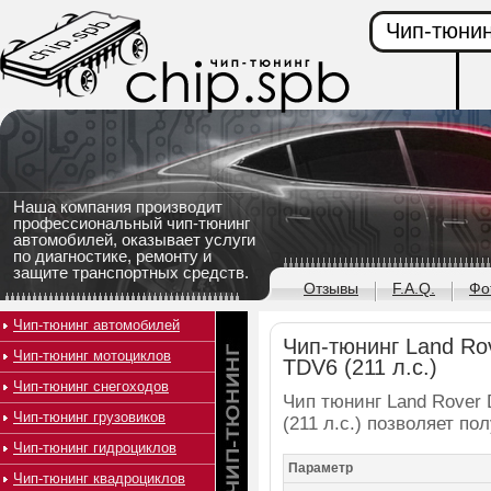
Чип-тюнин
Наша компания производит
профессиональный чип-тюнинг
автомобилей, оказывает услуги
по диагностике, ремонту и
защите транспортных средств.
Отзывы
F.A.Q.
Фо
Чип-тюнинг автомобилей
Чип-тюнинг Land Rov
Чип-тюнинг мотоциклов
TDV6 (211 л.с.)
Чип-тюнинг снегоходов
Чип тюнинг Land Rover 
Чип-тюнинг грузовиков
(211 л.с.) позволяет п
Чип-тюнинг гидроциклов
Параметр
Чип-тюнинг квадроциклов