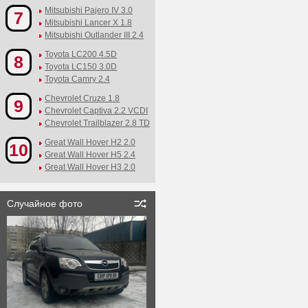
Mitsubishi Pajero IV 3.0
7
Mitsubishi Lancer X 1.8
Mitsubishi Outlander III 2.4
Toyota LC200 4.5D
8
Toyota LC150 3.0D
Toyota Camry 2.4
Chevrolet Cruze 1.8
9
Chevrolet Captiva 2.2 VCDI
Chevrolet Trailblazer 2.8 TD
Great Wall Hover H2 2.0
10
Great Wall Hover H5 2.4
Great Wall Hover H3 2.0
Случайное фото