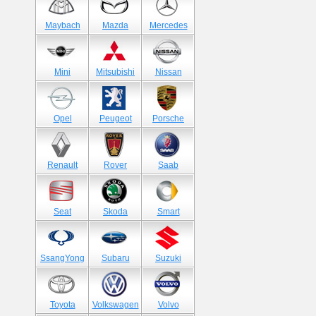
Maybach
Mazda
Mercedes
Mini
Mitsubishi
Nissan
Opel
Peugeot
Porsche
Renault
Rover
Saab
Seat
Skoda
Smart
SsangYong
Subaru
Suzuki
Toyota
Volkswagen
Volvo