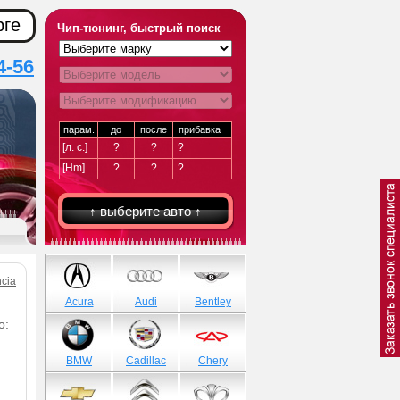
рге
Чип-тюнинг, быстрый поиск
4-56
парам.
до
после
прибавка
[л. с.]
?
?
?
[Hm]
?
?
?
↑ выберите авто ↑
ncia
Acura
Audi
Bentley
о:
BMW
Cadillac
Chery