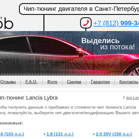
Чип-тюнинг двигателя в Санкт-Петербу
+7 (812)
999-3
Выделись
из потока!
Отзывы
F.A.Q.
Фото
Скидки
Гарантии
Контакты
п-тюнинг Lancia Lybra
⇑
все La
обы получить данные о прибавках и стоимости чип тюнинга Lancia
bra, пожалуйста, выберите тип двигателя/модификацию Вашего авт
нзиновые:
.6 (103 л.с.)
1.8 (131 л.с.)
2.0 20V (150 л.с.)