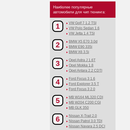
Наиболее популярные
автомобили для чип тюнинга:
VW Golf 7 1.2 TSI
1
VW Polo Sedan 1.6
VW Jetta 1.4 TSI
BMW X5 E70 3.0d
2
BMW E90 335i
BMW X6 3.5i
Opel Astra J 1.6T
3
Opel Mokka 1.8
Opel Antara 2.2 CDTI
Ford Focus 3 1.6
4
Ford Explorer 3.5 T
Ford Focus 3 2.0
MB W164 ML320 CDI
5
MB W204 C200 CGI
MB GLK 350
Nissan X-Trail 2.0
6
Nissan Patrol 3.0 TDI
Nissan Navara 2.5 DCI