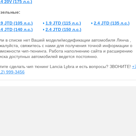
.4 20V (175 л.с.)
зельные:
.9 JTD (105 л.с.)
1.9 JTD (115 л.с.)
2.4 JTD (135 л.с.)
.4 JTD (140 л.с.)
2.4 JTD (150 л.с.)
ли в списке нет Вашей модели/модификации автомобиля Лянча ,
жалуйста, свяжитесь с нами для получения точной информации о
зможности чип-тюнинга. Работа наполнению сайта и расширению
иска доступных автомобилей ведется постоянно.
тите сделать чип тюнинг Lancia Lybra и есть вопросы? ЗВОНИТЕ!
+
12) 999-3456