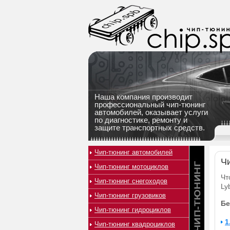
Наша компания производит
профессиональный чип-тюнинг
автомобилей, оказывает услуги
по диагностике, ремонту и
защите транспортных средств.
Чип-тюнинг автомобилей
Чи
Чип-тюнинг мотоциклов
Чт
Чип-тюнинг снегоходов
Ly
Чип-тюнинг грузовиков
Бе
Чип-тюнинг гидроциклов
1
Чип-тюнинг квадроциклов