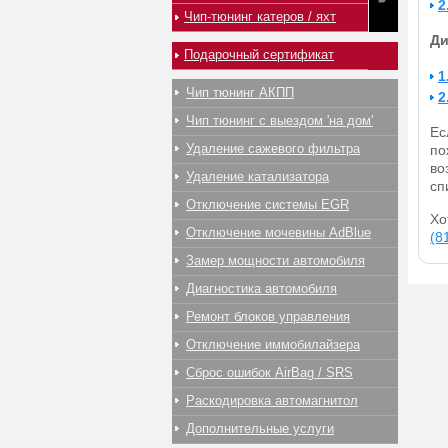
2
Чип-тюнинг катеров / яхт
Ди
Подарочный сертификат
1
Чип тюнинг АКПП
2
Чип тюнинг с выездом 'на дом'
Ес
Удаление сажевого фильтра
по
во
Удаление катализатора
сп
Отключение системы EGR
Хо
Отключение мочевины AdBlue
(8
Замер мощности автомобиля
Диагностика автомобиля
Ремонт блоков управления
Отключение иммобилайзера
Сброс ошибок AirBag / SRS
Раскодировка автомагнитол
Дополнительные услуги