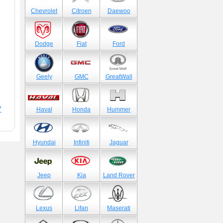
Chevrolet
Citroen
Daewoo
Dodge
Fiat
Ford
Geely
GMC
GreatWall
7
Haval
Honda
Hummer
Hyundai
Infiniti
Jaguar
Jeep
Kia
Land Rover
Lexus
Lifan
Maserati