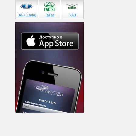
ВАЗ (Lada)
ТаГаз
УАЗ