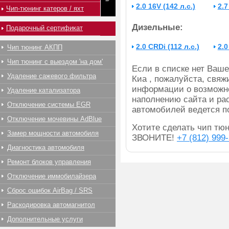
2.0 16V (142 л.с.)
2.7
Чип-тюнинг катеров / яхт
Дизельные:
Подарочный сертификат
2.0 CRDi (112 л.с.)
2.0
Чип тюнинг АКПП
Чип тюнинг с выездом 'на дом'
Если в списке нет Ва
Удаление сажевого фильтра
Киа , пожалуйста, свяж
информации о возможно
Удаление катализатора
наполнению сайта и ра
Отключение системы EGR
автомобилей ведется п
Отключение мочевины AdBlue
Хотите сделать чип тюни
Замер мощности автомобиля
ЗВОНИТЕ!
+7 (812) 999
Диагностика автомобиля
Ремонт блоков управления
Отключение иммобилайзера
Сброс ошибок AirBag / SRS
Раскодировка автомагнитол
Дополнительные услуги