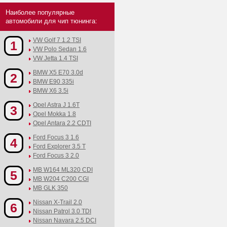
Наиболее популярные
автомобили для чип тюнинга:
VW Golf 7 1.2 TSI
1
VW Polo Sedan 1.6
VW Jetta 1.4 TSI
BMW X5 E70 3.0d
2
BMW E90 335i
BMW X6 3.5i
Opel Astra J 1.6T
3
Opel Mokka 1.8
Opel Antara 2.2 CDTI
Ford Focus 3 1.6
4
Ford Explorer 3.5 T
Ford Focus 3 2.0
MB W164 ML320 CDI
5
MB W204 C200 CGI
MB GLK 350
Nissan X-Trail 2.0
6
Nissan Patrol 3.0 TDI
Nissan Navara 2.5 DCI