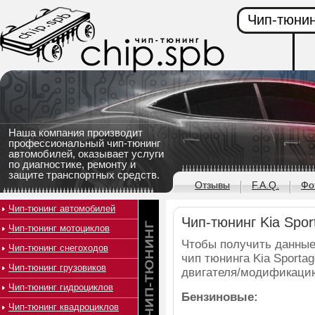
Чип-тюнин
Наша компания производит
профессиональный чип-тюнинг
автомобилей, оказывает услуги
по диагностике, ремонту и
защите транспортных средств.
Отзывы
F.A.Q.
Фо
Чип-тюнинг автомобилей
Чип-тюнинг Kia Sport
Чип-тюнинг мотоциклов
Чтобы получить данные
Чип-тюнинг снегоходов
чип тюнинга Kia Sportag
Чип-тюнинг грузовиков
двигателя/модификаци
Чип-тюнинг гидроциклов
Бензиновые:
Чип-тюнинг квадроциклов