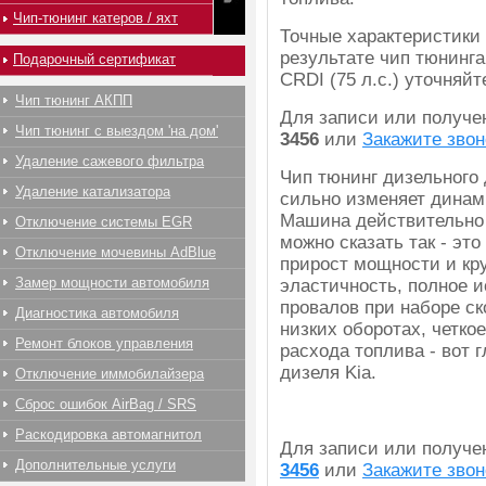
Чип-тюнинг катеров / яхт
Точные характеристики
результате чип тюнинга K
Подарочный сертификат
CRDI (75 л.с.) уточняй
Чип тюнинг АКПП
Для записи или получ
Чип тюнинг с выездом 'на дом'
3456
или
Закажите звон
Удаление сажевого фильтра
Чип тюнинг дизельного д
Удаление катализатора
сильно изменяет динам
Машина действительно 
Отключение системы EGR
можно сказать так - эт
Отключение мочевины AdBlue
прирост мощности и кр
Замер мощности автомобиля
эластичность, полное 
провалов при наборе ск
Диагностика автомобиля
низких оборотах, четко
Ремонт блоков управления
расхода топлива - вот
дизеля Kia.
Отключение иммобилайзера
Сброс ошибок AirBag / SRS
Раскодировка автомагнитол
Для записи или получ
Дополнительные услуги
3456
или
Закажите звон