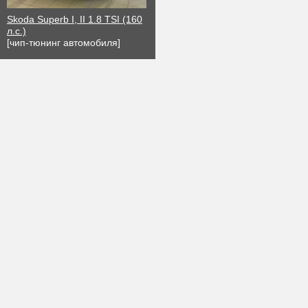
Skoda Superb I, II 1.8 TSI (160
л.с.)
[чип-тюнинг автомобиля]