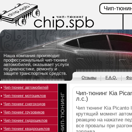
Чип-тюнин
Наша компания производит
профессиональный чип-тюнинг
автомобилей, оказывает услуги
по диагностике, ремонту и
защите транспортных средств.
Отзывы
F.A.Q.
Фо
Чип-тюнинг автомобилей
Чип-тюнинг Kia Pican
Чип-тюнинг мотоциклов
л.с.)
Чип-тюнинг снегоходов
Чип тюнинг Kia Picanto 
Чип-тюнинг грузовиков
крутящий момент автом
реакцию на нажатие пед
Чип-тюнинг гидроциклов
все провалы при разго
Чип-тюнинг квадроциклов
топлива.