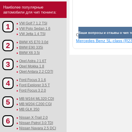
Наиболее популярные
автомобили для чип тюнинга:
VW Golf 7 1.2 TSI
1
VW Polo Sedan 1.6
Ваши вопросы и отзывы о чип тюни
VW Jetta 1.4 TSI
Смотрите прибавки для раз
Mercedes Benz SL-class (R23
BMW X5 E70 3.0d
2
BMW E90 335i
BMW X6 3.5i
Opel Astra J 1.6T
3
Opel Mokka 1.8
Opel Antara 2.2 CDTI
Ford Focus 3 1.6
4
Ford Explorer 3.5 T
Ford Focus 3 2.0
MB W164 ML320 CDI
5
MB W204 C200 CGI
MB GLK 350
Nissan X-Trail 2.0
6
Nissan Patrol 3.0 TDI
Nissan Navara 2.5 DCI