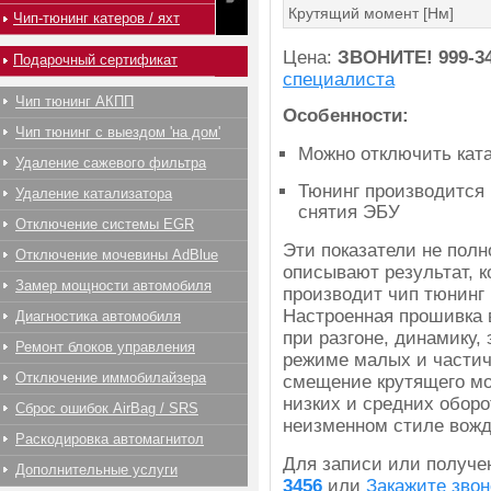
Крутящий момент [Нм]
Чип-тюнинг катеров / яхт
Цена:
ЗВОНИТЕ!
999-3
Подарочный сертификат
специалиста
Чип тюнинг АКПП
Особенности:
Чип тюнинг с выездом 'на дом'
Можно отключить ката
Удаление сажевого фильтра
Тюнинг производится 
Удаление катализатора
снятия ЭБУ
Отключение системы EGR
Эти показатели не пол
Отключение мочевины AdBlue
описывают результат, 
Замер мощности автомобиля
производит чип тюнинг 
Настроенная прошивка 
Диагностика автомобиля
при разгоне, динамику,
Ремонт блоков управления
режиме малых и частич
Отключение иммобилайзера
смещение крутящего мо
низких и средних оборо
Сброс ошибок AirBag / SRS
неизменном стиле вожд
Раскодировка автомагнитол
Для записи или получ
Дополнительные услуги
3456
или
Закажите звон