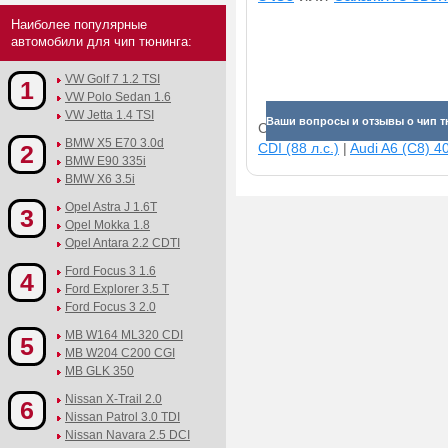
Наиболее популярные
автомобили для чип тюнинга:
VW Golf 7 1.2 TSI
1
VW Polo Sedan 1.6
VW Jetta 1.4 TSI
Ваши вопросы и отзывы о чип т
Смотрите прибавки для раз
BMW X5 E70 3.0d
2
CDI (88 л.с.)
|
Audi A6 (C8) 40
BMW E90 335i
BMW X6 3.5i
Opel Astra J 1.6T
3
Opel Mokka 1.8
Opel Antara 2.2 CDTI
Ford Focus 3 1.6
4
Ford Explorer 3.5 T
Ford Focus 3 2.0
MB W164 ML320 CDI
5
MB W204 C200 CGI
MB GLK 350
Nissan X-Trail 2.0
6
Nissan Patrol 3.0 TDI
Nissan Navara 2.5 DCI