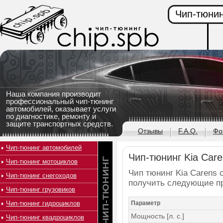
Чип-тюнин
Наша компания производит
профессиональный чип-тюнинг
автомобилей, оказывает услуги
по диагностике, ремонту и
защите транспортных средств.
Отзывы
F.A.Q.
Фо
Чип-тюнинг автомобилей
Чип-тюнинг Kia Caren
Чип-тюнинг мотоциклов
Чип тюнинг Kia Carens с
Чип-тюнинг снегоходов
получить следующие п
Чип-тюнинг грузовиков
Чип-тюнинг гидроциклов
Параметр
Мощность [л. с.]
Чип-тюнинг квадроциклов