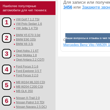
Для записи или получ
Наиболее популярные
3456
или
Закажите звон
автомобили для чип тюнинга:
VW Golf 7 1.2 TSI
1
VW Polo Sedan 1.6
VW Jetta 1.4 TSI
BMW X5 E70 3.0d
2
Ваши вопросы и отзывы о чип т
BMW E90 335i
Смотрите прибавки для раз
BMW X6 3.5i
Mercedes Benz Vito (W639) 10
Opel Astra J 1.6T
3
Opel Mokka 1.8
Opel Antara 2.2 CDTI
Ford Focus 3 1.6
4
Ford Explorer 3.5 T
Ford Focus 3 2.0
MB W164 ML320 CDI
5
MB W204 C200 CGI
MB GLK 350
Nissan X-Trail 2.0
6
Nissan Patrol 3.0 TDI
Nissan Navara 2.5 DCI