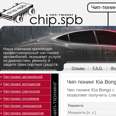
Чип-тюнин
Наша компания производит
профессиональный чип-тюнинг
автомобилей, оказывает услуги
по диагностике, ремонту и
защите транспортных средств.
Отзывы
F.A.Q.
Фо
Чип-тюнинг автомобилей
Чип-тюнинг Kia Bong
Чип-тюнинг мотоциклов
Чип тюнинг Kia Bongo с 
Чип-тюнинг снегоходов
позволяет получить сл
Чип-тюнинг грузовиков
Чип-тюнинг гидроциклов
Параметр
Мощность [л. с.]
Чип-тюнинг квадроциклов