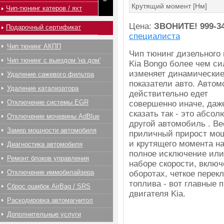
Крутящий момент [Нм]
Чип-тюнинг катеров / яхт
Цена:
ЗВОНИТЕ!
999-3
Подарочный сертификат
специалиста
Чип тюнинг АКПП
Чип тюнинг дизельного
Чип тюнинг с выездом 'на дом'
Kia Bongo более чем си
изменяет динамически
Удаление сажевого фильтра
показатели авто. Авто
Удаление катализатора
действительно едет
Отключение системы EGR
совершенно иначе, даж
сказать так - это абсол
Отключение мочевины AdBlue
другой автомобиль . В
Замер мощности автомобиля
приличный прирост мо
и крутящего момента на
Диагностика автомобиля
полное исключение или
Ремонт блоков управления
наборе скорости, включ
Отключение иммобилайзера
оборотах, четкое перек
топлива - вот главные 
Сброс ошибок AirBag / SRS
двигателя Kia.
Раскодировка автомагнитол
Дополнительные услуги