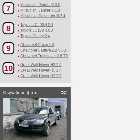
Mitsubishi Pajero IV 3.0
7
Mitsubishi Lancer X 1.8
Mitsubishi Outlander III 2.4
Toyota LC200 4.5D
8
Toyota LC150 3.0D
Toyota Camry 2.4
Chevrolet Cruze 1.8
9
Chevrolet Captiva 2.2 VCDI
Chevrolet Trailblazer 2.8 TD
Great Wall Hover H2 2.0
10
Great Wall Hover H5 2.4
Great Wall Hover H3 2.0
Случайное фото