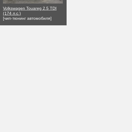
Volkswagen Touareg 2.5 TDI
(174 л.с.)
[чип-тюнинг автомобиля]