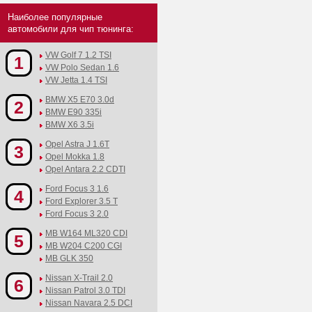
Наиболее популярные
автомобили для чип тюнинга:
VW Golf 7 1.2 TSI
1
VW Polo Sedan 1.6
VW Jetta 1.4 TSI
BMW X5 E70 3.0d
2
BMW E90 335i
BMW X6 3.5i
Opel Astra J 1.6T
3
Opel Mokka 1.8
Opel Antara 2.2 CDTI
Ford Focus 3 1.6
4
Ford Explorer 3.5 T
Ford Focus 3 2.0
MB W164 ML320 CDI
5
MB W204 C200 CGI
MB GLK 350
Nissan X-Trail 2.0
6
Nissan Patrol 3.0 TDI
Nissan Navara 2.5 DCI