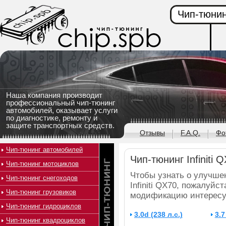
Чип-тюнин
Наша компания производит
профессиональный чип-тюнинг
автомобилей, оказывает услуги
по диагностике, ремонту и
защите транспортных средств.
Отзывы
F.A.Q.
Фо
Чип-тюнинг автомобилей
Чип-тюнинг Infiniti 
Чип-тюнинг мотоциклов
Чтобы узнать о улучше
Чип-тюнинг снегоходов
Infiniti QX70, пожалуйс
Чип-тюнинг грузовиков
модификацию интересу
Чип-тюнинг гидроциклов
3.0d (238 л.с.)
3.7
Чип-тюнинг квадроциклов