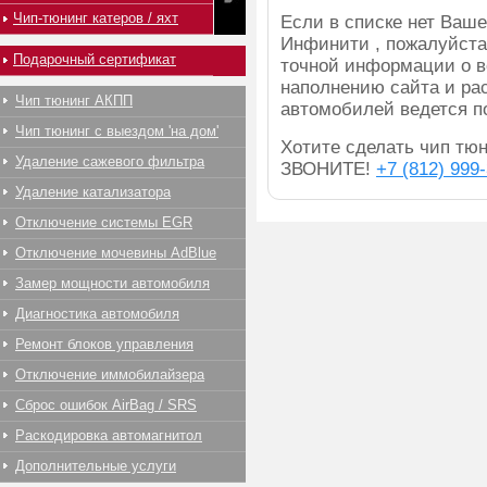
Чип-тюнинг катеров / яхт
Если в списке нет Ва
Инфинити , пожалуйста
Подарочный сертификат
точной информации о в
наполнению сайта и ра
Чип тюнинг АКПП
автомобилей ведется п
Чип тюнинг с выездом 'на дом'
Хотите сделать чип тюни
Удаление сажевого фильтра
ЗВОНИТЕ!
+7 (812) 999
Удаление катализатора
Отключение системы EGR
Отключение мочевины AdBlue
Замер мощности автомобиля
Диагностика автомобиля
Ремонт блоков управления
Отключение иммобилайзера
Сброс ошибок AirBag / SRS
Раскодировка автомагнитол
Дополнительные услуги