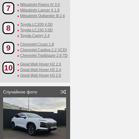
Mitsubishi Pajero IV 3.0
7
Mitsubishi Lancer X 1.8
Mitsubishi Outlander III 2.4
Toyota LC200 4.5D
8
Toyota LC150 3.0D
Toyota Camry 2.4
Chevrolet Cruze 1.8
9
Chevrolet Captiva 2.2 VCDI
Chevrolet Trailblazer 2.8 TD
Great Wall Hover H2 2.0
10
Great Wall Hover H5 2.4
Great Wall Hover H3 2.0
Случайное фото