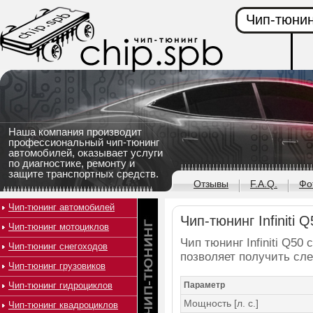
Чип-тюнин
Наша компания производит
профессиональный чип-тюнинг
автомобилей, оказывает услуги
по диагностике, ремонту и
защите транспортных средств.
Отзывы
F.A.Q.
Фо
Чип-тюнинг автомобилей
Чип-тюнинг Infiniti Q
Чип-тюнинг мотоциклов
Чип тюнинг Infiniti Q50 
Чип-тюнинг снегоходов
позволяет получить сл
Чип-тюнинг грузовиков
Чип-тюнинг гидроциклов
Параметр
Мощность [л. с.]
Чип-тюнинг квадроциклов