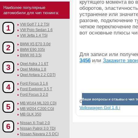
крутящего момента во 
Наиболее популярные
оборотов, эластичность
автомобили для чип тюнинга:
устранение или значит
разгоне, подключение т
VW Golf 7 1.2 TSI
1
четкое переключение пе
VW Polo Sedan 1.6
вот основные плюсы чипо
VW Jetta 1.4 TSI
BMW X5 E70 3.0d
2
BMW E90 335i
Для записи или получ
BMW X6 3.5i
3456
или
Закажите звон
Opel Astra J 1.6T
3
Opel Mokka 1.8
Opel Antara 2.2 CDTI
Ford Focus 3 1.6
4
Ford Explorer 3.5 T
Ford Focus 3 2.0
Ваши вопросы и отзывы о чип тюн
Смотрите прибавки для раз
MB W164 ML320 CDI
5
Volkswagen Gol 1.6 i
MB W204 C200 CGI
MB GLK 350
Nissan X-Trail 2.0
6
Nissan Patrol 3.0 TDI
Nissan Navara 2.5 DCI