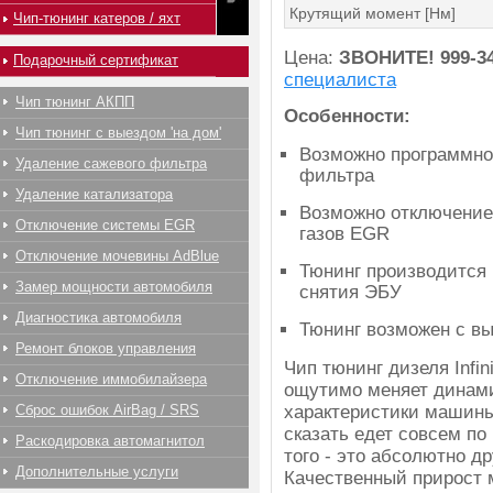
Крутящий момент [Нм]
Чип-тюнинг катеров / яхт
Цена:
ЗВОНИТЕ!
999-3
Подарочный сертификат
специалиста
Чип тюнинг АКПП
Особенности:
Чип тюнинг с выездом 'на дом'
Возможно программно
Удаление сажевого фильтра
фильтра
Удаление катализатора
Возможно отключение
Отключение системы EGR
газов EGR
Отключение мочевины AdBlue
Тюнинг производится 
Замер мощности автомобиля
снятия ЭБУ
Диагностика автомобиля
Тюнинг возможен с вы
Ремонт блоков управления
Чип тюнинг дизеля Infin
Отключение иммобилайзера
ощутимо меняет динам
Сброс ошибок AirBag / SRS
характеристики машины
сказать едет совсем по
Раскодировка автомагнитол
того - это абсолютно др
Дополнительные услуги
Качественный прирост 