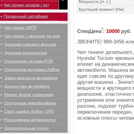
Мощность [л. с.]
Чип-тюнинг катеров / яхт
Крутящий момент [Нм]
Подарочный сертификат
Чип тюнинг АКПП
*
СпецЦена
:
10000
руб.
Чип тюнинг с выездом 'на дом'
ЗВОНИТЕ!
999-3456
ил
Удаление сажевого фильтра
Чип тюнинг дизельного 
Удаление катализатора
Hyundai Tucson чрезвы
Отключение системы EGR
влияет на динамически
автомобиля. Машина мо
Отключение мочевины AdBlue
едет совсем по другому,
Замер мощности автомобиля
другая машина . Значи
Диагностика автомобиля
мощности и крутящего 
диапазоне, эластичност
Ремонт блоков управления
устранение или значит
Отключение иммобилайзера
разгоне, подхват турби
переключение передач, 
Сброс ошибок AirBag / SRS
основные плюсы чиповк
Раскодировка автомагнитол
Дополнительные услуги