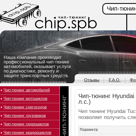
Чип-тюнин
Наша компания производит
профессиональный чип-тюнинг
автомобилей, оказывает услуги
по диагностике, ремонту и
защите транспортных средств.
Отзывы
F.A.Q.
Фо
Чип-тюнинг автомобилей
Чип-тюнинг Hyundai 
Чип-тюнинг мотоциклов
л.с.)
Чип-тюнинг снегоходов
Чип тюнинг Hyundai Tucs
Чип-тюнинг грузовиков
позволяет получить сл
Чип-тюнинг гидроциклов
Параметр
Чип-тюнинг квадроциклов