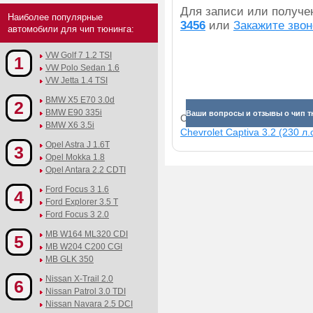
Для записи или получ
Наиболее популярные
3456
или
Закажите звон
автомобили для чип тюнинга:
VW Golf 7 1.2 TSI
1
VW Polo Sedan 1.6
VW Jetta 1.4 TSI
BMW X5 E70 3.0d
2
BMW E90 335i
Ваши вопросы и отзывы о чип т
Смотрите прибавки для раз
BMW X6 3.5i
Chevrolet Captiva 3.2 (230 л.с
Opel Astra J 1.6T
3
Opel Mokka 1.8
Opel Antara 2.2 CDTI
Ford Focus 3 1.6
4
Ford Explorer 3.5 T
Ford Focus 3 2.0
MB W164 ML320 CDI
5
MB W204 C200 CGI
MB GLK 350
Nissan X-Trail 2.0
6
Nissan Patrol 3.0 TDI
Nissan Navara 2.5 DCI