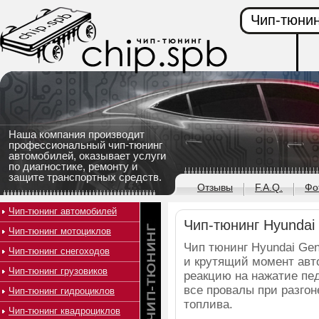
Чип-тюнин
Наша компания производит
профессиональный чип-тюнинг
автомобилей, оказывает услуги
по диагностике, ремонту и
защите транспортных средств.
Отзывы
F.A.Q.
Фо
Чип-тюнинг автомобилей
Чип-тюнинг Hyundai 
Чип-тюнинг мотоциклов
Чип тюнинг Hyundai Ge
Чип-тюнинг снегоходов
и крутящий момент авт
Чип-тюнинг грузовиков
реакцию на нажатие пед
все провалы при разго
Чип-тюнинг гидроциклов
топлива.
Чип-тюнинг квадроциклов