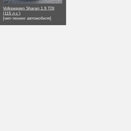
Volkswagen Sharan 1.9 TDI
(115 л.с.)
[чип-тюнинг автомобиля]