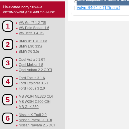
Смотрите прибавки для раз
Наиболее популярные
|
Volvo S40 1.8 (125 л.с.)
автомобили для чип тюнинга:
VW Golf 7 1.2 TSI
1
VW Polo Sedan 1.6
VW Jetta 1.4 TSI
BMW X5 E70 3.0d
2
BMW E90 335i
BMW X6 3.5i
Opel Astra J 1.6T
3
Opel Mokka 1.8
Opel Antara 2.2 CDTI
Ford Focus 3 1.6
4
Ford Explorer 3.5 T
Ford Focus 3 2.0
MB W164 ML320 CDI
5
MB W204 C200 CGI
MB GLK 350
Nissan X-Trail 2.0
6
Nissan Patrol 3.0 TDI
Nissan Navara 2.5 DCI