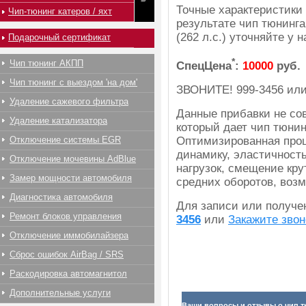
Точные характеристики
Чип-тюнинг катеров / яхт
результате чип тюнинга
(262 л.с.) уточняйте у
Подарочный сертификат
*
Чип тюнинг АКПП
СпецЦена
:
10000
руб.
Чип тюнинг с выездом 'на дом'
ЗВОНИТЕ!
999-3456
ил
Удаление сажевого фильтра
Данные прибавки не со
Удаление катализатора
который дает чип тюнин
Оптимизированная прош
Отключение системы EGR
динамику, эластичност
Отключение мочевины AdBlue
нагрузок, смещение кру
Замер мощности автомобиля
средних оборотов, воз
Диагностика автомобиля
Для записи или получ
Ремонт блоков управления
3456
или
Закажите звон
Отключение иммобилайзера
Сброс ошибок AirBag / SRS
Раскодировка автомагнитол
Дополнительные услуги
Ваши вопросы и отзывы о чип т