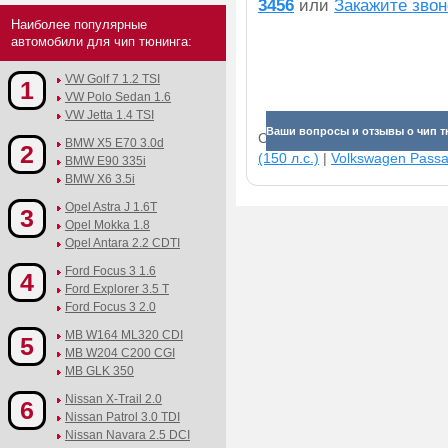
3456
или
Закажите звон
Наиболее популярные
автомобили для чип тюнинга:
VW Golf 7 1.2 TSI
1
VW Polo Sedan 1.6
VW Jetta 1.4 TSI
Ваши вопросы и отзывы о чип тю
Смотрите прибавки для раз
BMW X5 E70 3.0d
2
(150 л.с.)
|
Volkswagen Passat
BMW E90 335i
BMW X6 3.5i
Opel Astra J 1.6T
3
Opel Mokka 1.8
Opel Antara 2.2 CDTI
Ford Focus 3 1.6
4
Ford Explorer 3.5 T
Ford Focus 3 2.0
MB W164 ML320 CDI
5
MB W204 C200 CGI
MB GLK 350
Nissan X-Trail 2.0
6
Nissan Patrol 3.0 TDI
Nissan Navara 2.5 DCI