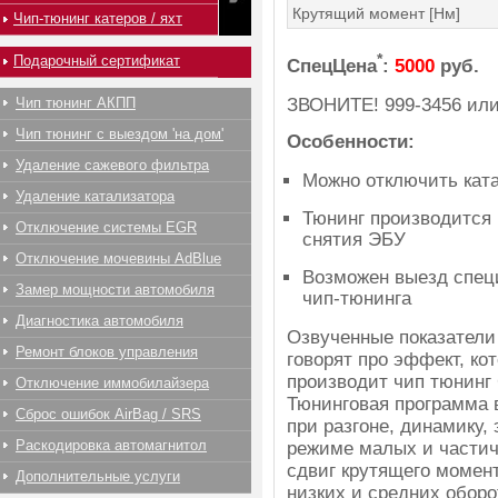
Крутящий момент [Нм]
Чип-тюнинг катеров / яхт
*
Подарочный сертификат
СпецЦена
:
5000
руб.
ЗВОНИТЕ!
999-3456
ил
Чип тюнинг АКПП
Чип тюнинг с выездом 'на дом'
Особенности:
Удаление сажевого фильтра
Можно отключить ката
Удаление катализатора
Тюнинг производится 
Отключение системы EGR
снятия ЭБУ
Отключение мочевины AdBlue
Возможен выезд спец
Замер мощности автомобиля
чип-тюнинга
Диагностика автомобиля
Озвученные показатели
Ремонт блоков управления
говорят про эффект, ко
производит чип тюнинг G
Отключение иммобилайзера
Тюнинговая программа 
Сброс ошибок AirBag / SRS
при разгоне, динамику,
Раскодировка автомагнитол
режиме малых и частич
сдвиг крутящего момент
Дополнительные услуги
низких и средних оборо