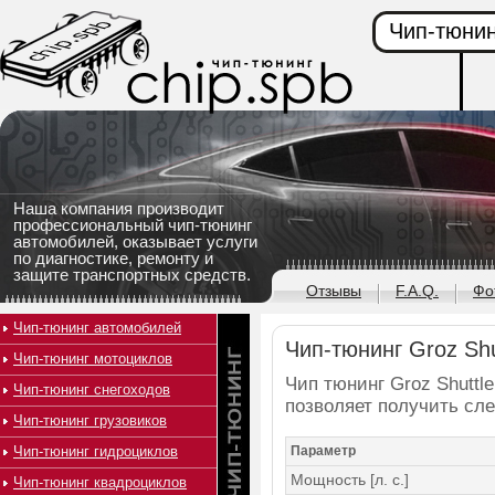
Чип-тюнин
Наша компания производит
профессиональный чип-тюнинг
автомобилей, оказывает услуги
по диагностике, ремонту и
защите транспортных средств.
Отзывы
F.A.Q.
Фо
Чип-тюнинг автомобилей
Чип-тюнинг Groz Shut
Чип-тюнинг мотоциклов
Чип тюнинг Groz Shuttle
Чип-тюнинг снегоходов
позволяет получить сл
Чип-тюнинг грузовиков
Чип-тюнинг гидроциклов
Параметр
Мощность [л. с.]
Чип-тюнинг квадроциклов