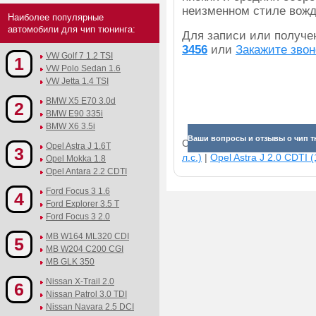
неизменном стиле вожд
Наиболее популярные
автомобили для чип тюнинга:
Для записи или получ
3456
или
Закажите звон
VW Golf 7 1.2 TSI
1
VW Polo Sedan 1.6
VW Jetta 1.4 TSI
BMW X5 E70 3.0d
2
BMW E90 335i
BMW X6 3.5i
Ваши вопросы и отзывы о чип тю
Смотрите прибавки для раз
Opel Astra J 1.6T
3
л.с.)
|
Opel Astra J 2.0 CDTI (
Opel Mokka 1.8
Opel Antara 2.2 CDTI
Ford Focus 3 1.6
4
Ford Explorer 3.5 T
Ford Focus 3 2.0
MB W164 ML320 CDI
5
MB W204 C200 CGI
MB GLK 350
Nissan X-Trail 2.0
6
Nissan Patrol 3.0 TDI
Nissan Navara 2.5 DCI