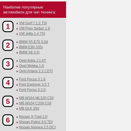
Наиболее популярные
автомобили для чип тюнинга:
VW Golf 7 1.2 TSI
1
VW Polo Sedan 1.6
VW Jetta 1.4 TSI
BMW X5 E70 3.0d
2
BMW E90 335i
BMW X6 3.5i
Opel Astra J 1.6T
3
Opel Mokka 1.8
Opel Antara 2.2 CDTI
Ford Focus 3 1.6
4
Ford Explorer 3.5 T
Ford Focus 3 2.0
MB W164 ML320 CDI
5
MB W204 C200 CGI
MB GLK 350
Nissan X-Trail 2.0
6
Nissan Patrol 3.0 TDI
Nissan Navara 2.5 DCI