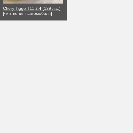
Chery Tiggo T11 2.4 (129 л.с.)
[чип-тюнинг автомобиля]