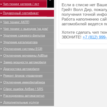
Чип-тюнинг катеров / яхт
Если в списке нет Ва
Грейт Волл Дир, пожалу
Подарочный сертификат
получения точной инфо
Работа наполнению сай
Чип тюнинг АКПП
автомобилей ведется п
Чип тюнинг с выездом 'на дом'
Хотите сделать чип тюн
Удаление сажевого фильтра
ЗВОНИТЕ!
+7 (812) 999
Удаление катализатора
Отключение системы EGR
Отключение мочевины AdBlue
Замер мощности автомобиля
Диагностика автомобиля
Ремонт блоков управления
Отключение иммобилайзера
Сброс ошибок AirBag / SRS
Раскодировка автомагнитол
Дополнительные услуги