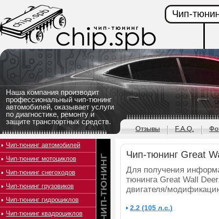
Чип-тюнин
Наша компания производит
профессиональный чип-тюнинг
автомобилей, оказывает услуги
по диагностике, ремонту и
защите транспортных средств.
Отзывы
F.A.Q.
Фо
Чип-тюнинг автомобилей
Чип-тюнинг Great Wa
Чип-тюнинг мотоциклов
Для получения информа
Чип-тюнинг снегоходов
тюнинга Great Wall Dee
Чип-тюнинг грузовиков
двигателя/модификацию
Чип-тюнинг гидроциклов
2.2 (105 л.с.)
Чип-тюнинг квадроциклов