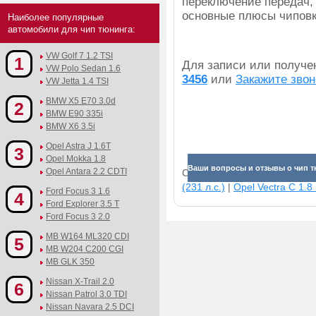
переключение передач, 
основные плюсы чиповк
Наиболее популярные
автомобили для чип тюнинга:
VW Golf 7 1.2 TSI
1
Для записи или получ
VW Polo Sedan 1.6
3456
или
Закажите звон
VW Jetta 1.4 TSI
BMW X5 E70 3.0d
2
BMW E90 335i
BMW X6 3.5i
Opel Astra J 1.6T
3
Opel Mokka 1.8
Ваши вопросы и отзывы о чип т
Opel Antara 2.2 CDTI
Смотрите прибавки для раз
(231 л.с.)
|
Opel Vectra C 1.8 
Ford Focus 3 1.6
4
Ford Explorer 3.5 T
Ford Focus 3 2.0
MB W164 ML320 CDI
5
MB W204 C200 CGI
MB GLK 350
Nissan X-Trail 2.0
6
Nissan Patrol 3.0 TDI
Nissan Navara 2.5 DCI