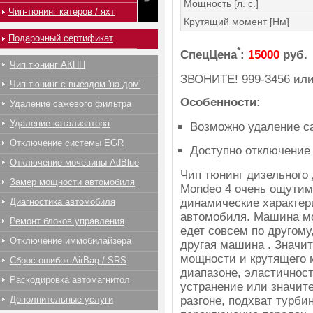
Мощность [л. с.]
Чип-тюнинг катеров / яхт
Крутящий момент [Нм]
Подарочный сертификат
*
СпецЦена
:
15000
руб.
Чип тюнинг АКПП
ЗВОНИТЕ!
999-3456
ил
Чип тюнинг с выездом 'на дом'
Особенности:
Удаление сажевого фильтра
Удаление катализатора
Возможно удаление с
Отключение системы EGR
Доступно отключение
Отключение мочевины AdBlue
Чип тюнинг дизельного 
Замер мощности автомобиля
Mondeo 4 очень ощутим
динамические характер
Диагностика автомобиля
автомобиля. Машина мо
Ремонт блоков управления
едет совсем по другому,
Отключение иммобилайзера
другая машина . Значи
мощности и крутящего 
Сброс ошибок AirBag / SRS
диапазоне, эластичност
Раскодировка автомагнитол
устранение или значит
разгоне, подхват турби
Дополнительные услуги