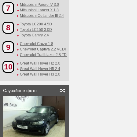
Mitsubishi Pajero IV 3.0
7
Mitsubishi Lancer X 1.8
Mitsubishi Outlander III 2.4
Toyota LC200 4.5D
8
Toyota LC150 3.0D
Toyota Camry 2.4
Chevrolet Cruze 1.8
9
Chevrolet Captiva 2.2 VCDI
Chevrolet Trailblazer 2.8 TD
Great Wall Hover H2 2.0
10
Great Wall Hover H5 2.4
Great Wall Hover H3 2.0
Случайное фото