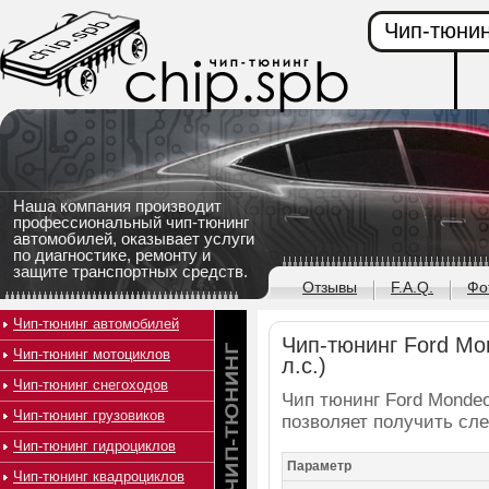
Чип-тюнин
Наша компания производит
профессиональный чип-тюнинг
автомобилей, оказывает услуги
по диагностике, ремонту и
защите транспортных средств.
Отзывы
F.A.Q.
Фо
Чип-тюнинг автомобилей
Чип-тюнинг Ford Mon
Чип-тюнинг мотоциклов
л.с.)
Чип-тюнинг снегоходов
Чип тюнинг Ford Mondeo 
Чип-тюнинг грузовиков
позволяет получить сл
Чип-тюнинг гидроциклов
Параметр
Чип-тюнинг квадроциклов