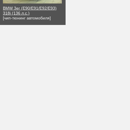
BMW 3er (E90/E91/E92/E93)
318i (136 л.с.)
[чип-тюнинг автомобиля]