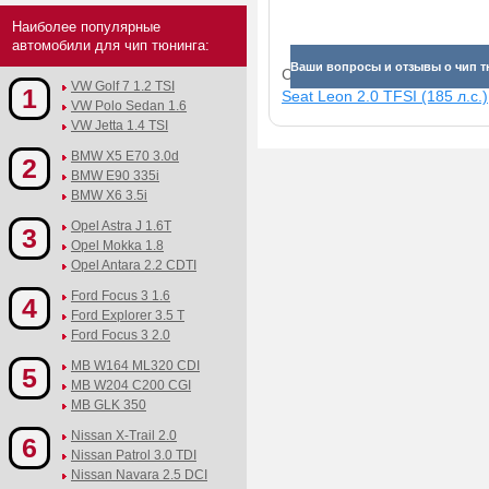
Наиболее популярные
автомобили для чип тюнинга:
Ваши вопросы и отзывы о чип т
Смотрите прибавки для раз
VW Golf 7 1.2 TSI
1
Seat Leon 2.0 TFSI (185 л.с.)
VW Polo Sedan 1.6
VW Jetta 1.4 TSI
BMW X5 E70 3.0d
2
BMW E90 335i
BMW X6 3.5i
Opel Astra J 1.6T
3
Opel Mokka 1.8
Opel Antara 2.2 CDTI
Ford Focus 3 1.6
4
Ford Explorer 3.5 T
Ford Focus 3 2.0
MB W164 ML320 CDI
5
MB W204 C200 CGI
MB GLK 350
Nissan X-Trail 2.0
6
Nissan Patrol 3.0 TDI
Nissan Navara 2.5 DCI