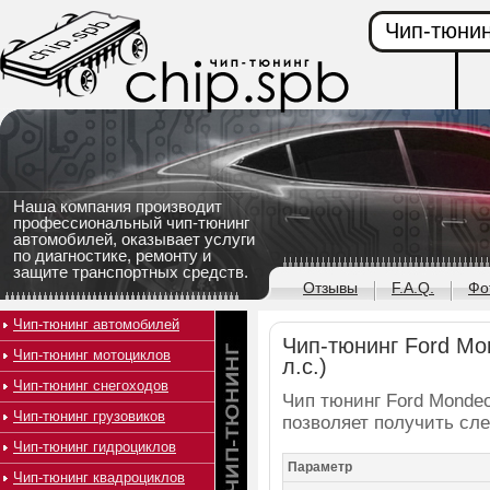
Чип-тюнин
Наша компания производит
профессиональный чип-тюнинг
автомобилей, оказывает услуги
по диагностике, ремонту и
защите транспортных средств.
Отзывы
F.A.Q.
Фо
Чип-тюнинг автомобилей
Чип-тюнинг Ford Mon
Чип-тюнинг мотоциклов
л.с.)
Чип-тюнинг снегоходов
Чип тюнинг Ford Mondeo 
Чип-тюнинг грузовиков
позволяет получить сл
Чип-тюнинг гидроциклов
Параметр
Чип-тюнинг квадроциклов