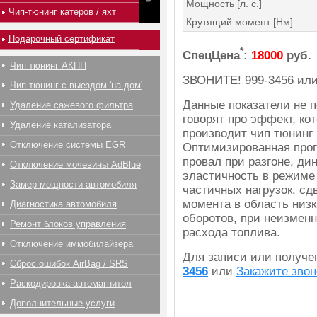
Мощность [л. с.]
Чип-тюнинг катеров / яхт
Крутящий момент [Нм]
Подарочный сертификат
*
СпецЦена
:
18000
руб.
Чип тюнинг АКПП
ЗВОНИТЕ!
999-3456
ил
Чип тюнинг с выездом 'на дом'
Данные показатели не 
Удаление сажевого фильтра
говорят про эффект, ко
Удаление катализатора
производит чип тюнинг 
Отключение системы EGR
Оптимизированная прог
провал при разгоне, ди
Отключение мочевины AdBlue
эластичность в режиме
Замер мощности автомобиля
частичных нагрузок, сд
момента в область низк
Диагностика автомобиля
оборотов, при неизмен
Ремонт блоков управления
расхода топлива.
Отключение иммобилайзера
Для записи или получ
Сброс ошибок AirBag / SRS
3456
или
Закажите звон
Раскодировка автомагнитол
Дополнительные услуги