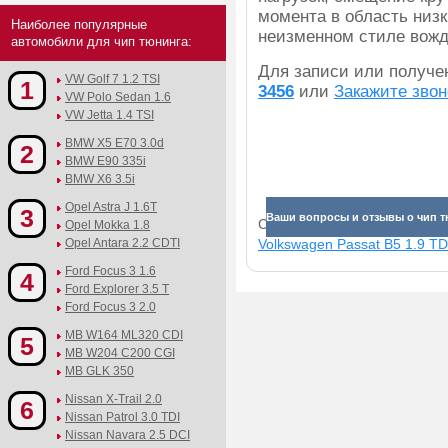
момента в область низк
Наиболее популярные
неизменном стиле вожд
автомобили для чип тюнинга:
Для записи или получ
VW Golf 7 1.2 TSI
1
3456
или
Закажите звон
VW Polo Sedan 1.6
VW Jetta 1.4 TSI
BMW X5 E70 3.0d
2
BMW E90 335i
BMW X6 3.5i
Opel Astra J 1.6T
3
Ваши вопросы и отзывы о чип т
Смотрите прибавки для раз
Opel Mokka 1.8
Volkswagen Passat B5 1.9 TDI
Opel Antara 2.2 CDTI
Ford Focus 3 1.6
4
Ford Explorer 3.5 T
Ford Focus 3 2.0
MB W164 ML320 CDI
5
MB W204 C200 CGI
MB GLK 350
Nissan X-Trail 2.0
6
Nissan Patrol 3.0 TDI
Nissan Navara 2.5 DCI