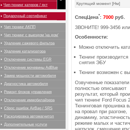
Крутящий момент [Нм]
Чип-тюнинг катеров / яхт
*
Подарочный сертификат
СпецЦена
:
7000
руб.
ЗВОНИТЕ!
999-3456
ил
Чип тюнинг АКПП
Чип тюнинг с выездом 'на дом'
Особенности:
Удаление сажевого фильтра
Можно отключить ката
Удаление катализатора
Тюнинг производится 
Отключение системы EGR
снятия ЭБУ
Отключение мочевины AdBlue
Тюнинг возможен с вы
Замер мощности автомобиля
Озвученные показатели
Диагностика автомобиля
полностью описывают
Ремонт блоков управления
результат, который про
чип тюнинг Ford Focus 2
Отключение иммобилайзера
Тюнинговая прошивка в
Сброс ошибок AirBag / SRS
на провал при разгоне,
Раскодировка автомагнитол
динамику, эластичность
режиме малых и части
Дополнительные услуги
нагрузок, смещение кр