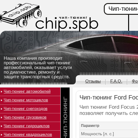
Чип-тюнин
Наша компания производит
профессиональный чип-тюнинг
автомобилей, оказывает услуги
по диагностике, ремонту и
защите транспортных средств.
Отзывы
F.A.Q.
Фо
Чип-тюнинг автомобилей
Чип-тюнинг Ford Focu
Чип-тюнинг мотоциклов
Чип тюнинг Ford Focus 2
Чип-тюнинг снегоходов
позволяет получить сл
Чип-тюнинг грузовиков
Чип-тюнинг гидроциклов
Параметр
Мощность [л. с.]
Чип-тюнинг квадроциклов