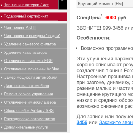
Крутящий момент [Нм]
Чип-тюнинг катеров / яхт
*
Подарочный сертификат
СпецЦена
:
6000
руб.
ЗВОНИТЕ!
999-3456
ил
Чип тюнинг АКПП
Чип тюнинг с выездом 'на дом'
Особенности:
Удаление сажевого фильтра
Возможно программно
Удаление катализатора
Эти улучшения парамет
Отключение системы EGR
хорошо описывают резу
Отключение мочевины AdBlue
создает чип тюнинг Ford
Настроенная прошивка 
Замер мощности автомобиля
при разгоне, динамику,
Диагностика автомобиля
режиме малых и частич
смещение крутящего мо
Ремонт блоков управления
низких и средних оборо
Отключение иммобилайзера
возможно снижение рас
Сброс ошибок AirBag / SRS
Для записи или получ
Раскодировка автомагнитол
3456
или
Закажите звон
Дополнительные услуги