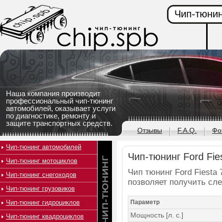
Чип-тюнин
Наша компания производит
профессиональный чип-тюнинг
автомобилей, оказывает услуги
по диагностике, ремонту и
защите транспортных средств.
Отзывы
F.A.Q.
Фо
Чип-тюнинг автомобилей
Чип-тюнинг Ford Fies
Чип-тюнинг мотоциклов
Чип тюнинг Ford Fiesta 7
Чип-тюнинг снегоходов
позволяет получить сл
Чип-тюнинг грузовиков
Чип-тюнинг гидроциклов
Параметр
Мощность [л. с.]
Чип-тюнинг квадроциклов