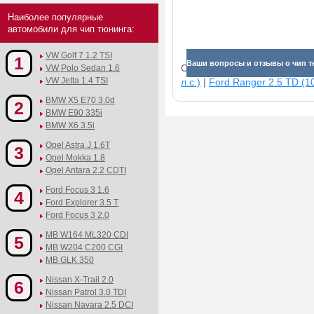
Наиболее популярные
автомобили для чип тюнинга:
VW Golf 7 1.2 TSI
1
Ваши вопросы и отзывы о чип тю
Смотрите прибавки для раз
VW Polo Sedan 1.6
VW Jetta 1.4 TSI
л.с.)
|
Ford Ranger 2.5 TD (10
BMW X5 E70 3.0d
2
BMW E90 335i
BMW X6 3.5i
Opel Astra J 1.6T
3
Opel Mokka 1.8
Opel Antara 2.2 CDTI
Ford Focus 3 1.6
4
Ford Explorer 3.5 T
Ford Focus 3 2.0
MB W164 ML320 CDI
5
MB W204 C200 CGI
MB GLK 350
Nissan X-Trail 2.0
6
Nissan Patrol 3.0 TDI
Nissan Navara 2.5 DCI