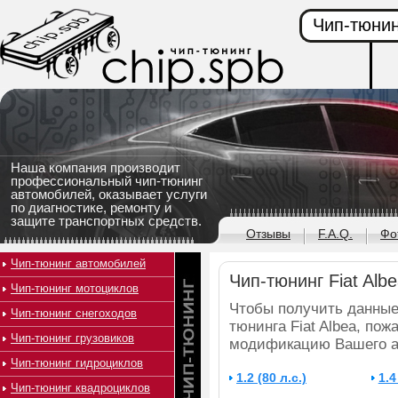
Чип-тюнин
Наша компания производит
профессиональный чип-тюнинг
автомобилей, оказывает услуги
по диагностике, ремонту и
защите транспортных средств.
Отзывы
F.A.Q.
Фо
Чип-тюнинг автомобилей
Чип-тюнинг Fiat Alb
Чип-тюнинг мотоциклов
Чтобы получить данные
Чип-тюнинг снегоходов
тюнинга Fiat Albea, пож
Чип-тюнинг грузовиков
модификацию Вашего а
Чип-тюнинг гидроциклов
1.2 (80 л.с.)
1.4
Чип-тюнинг квадроциклов