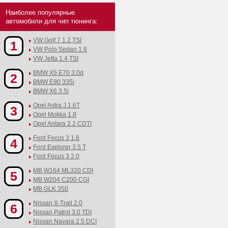
Наиболее популярные
автомобили для чип тюнинга:
VW Golf 7 1.2 TSI
1
VW Polo Sedan 1.6
VW Jetta 1.4 TSI
BMW X5 E70 3.0d
2
BMW E90 335i
BMW X6 3.5i
Opel Astra J 1.6T
3
Opel Mokka 1.8
Opel Antara 2.2 CDTI
Ford Focus 3 1.6
4
Ford Explorer 3.5 T
Ford Focus 3 2.0
MB W164 ML320 CDI
5
MB W204 C200 CGI
MB GLK 350
Nissan X-Trail 2.0
6
Nissan Patrol 3.0 TDI
Nissan Navara 2.5 DCI