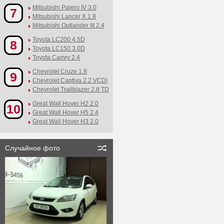
Mitsubishi Pajero IV 3.0
7
Mitsubishi Lancer X 1.8
Mitsubishi Outlander III 2.4
Toyota LC200 4.5D
8
Toyota LC150 3.0D
Toyota Camry 2.4
Chevrolet Cruze 1.8
9
Chevrolet Captiva 2.2 VCDI
Chevrolet Trailblazer 2.8 TD
Great Wall Hover H2 2.0
10
Great Wall Hover H5 2.4
Great Wall Hover H3 2.0
Случайное фото