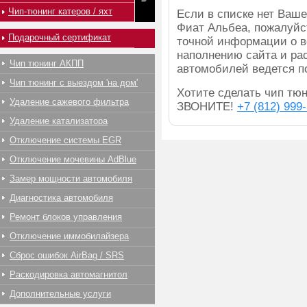
Чип-тюнинг катеров / яхт
Если в списке нет Ва
Фиат Альбеа, пожалуйс
Подарочный сертификат
точной информации о в
наполнению сайта и ра
Чип тюнинг АКПП
автомобилей ведется п
Чип тюнинг с выездом 'на дом'
Хотите сделать чип тюн
Удаление сажевого фильтра
ЗВОНИТЕ!
+7 (812) 999
Удаление катализатора
Отключение системы EGR
Отключение мочевины AdBlue
Замер мощности автомобиля
Диагностика автомобиля
Ремонт блоков управления
Отключение иммобилайзера
Сброс ошибок AirBag / SRS
Раскодировка автомагнитол
Дополнительные услуги