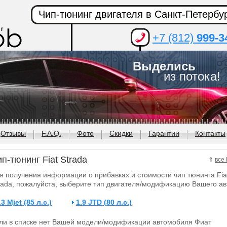
Чип-тюнинг двигателя в Санкт-Петербу
+7 (812)
999-3
Выделись
из потока!
Отзывы
F.A.Q.
Фото
Скидки
Гарантии
Контакты
п-тюнинг Fiat Strada
⇑
все 
я получения информации о прибавках и стоимости чип тюнинга Fia
rada, пожалуйста, выберите тип двигателя/модификацию Вашего ав
.3 Mjet (85 л.с.)
1.9 JTD (80 л.с.)
ли в списке нет Вашей модели/модификации автомобиля Фиат