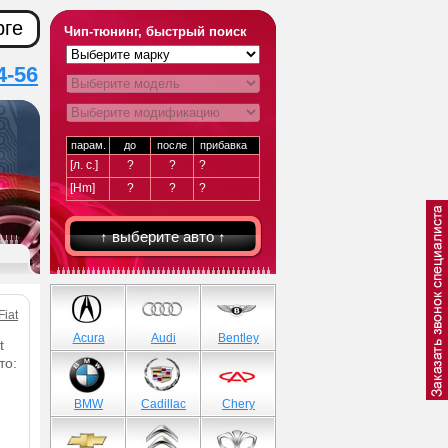
рге
Чип-тюнинг, быстрый поиск
4-56
парам.
до
после
прибавка
[л. с.]
?
?
?
[Hm]
?
?
?
↑ выберите авто ↑
Fiat
Acura
Audi
Bentley
t
то:
BMW
Cadillac
Chery