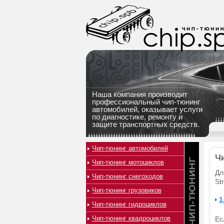
Наша компания производит
профессиональный чип-тюнинг
автомобилей, оказывает услуги
по диагностике, ремонту и
защите транспортных средств.
Чип-тюнинг автомобилей
Чи
Чип-тюнинг мотоциклов
Дл
Чип-тюнинг снегоходов
St
Чип-тюнинг грузовиков
1
Чип-тюнинг гидроциклов
Чип-тюнинг квадроциклов
Ес