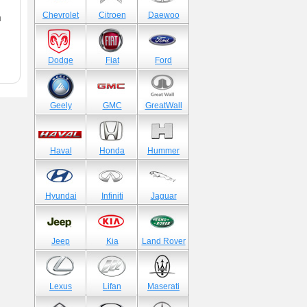
Chevrolet
Citroen
Daewoo
и
Dodge
Fiat
Ford
Geely
GMC
GreatWall
Haval
Honda
Hummer
Hyundai
Infiniti
Jaguar
Jeep
Kia
Land Rover
Lexus
Lifan
Maserati