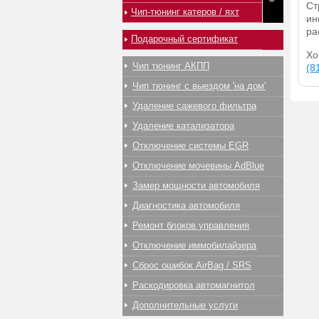
Ст
Чип-тюнинг катеров / яхт
ин
ра
Подарочный сертификат
Хо
Чип тюнинг АКПП
(8
Чип тюнинг с выездом 'на дом'
Удаление сажевого фильтра
Удаление катализатора
Отключение системы EGR
Отключение мочевины AdBlue
Замер мощности автомобиля
Диагностика автомобиля
Ремонт блоков управления
Отключение иммобилайзера
Сброс ошибок AirBag / SRS
Раскодировка автомагнитол
Дополнительные услуги