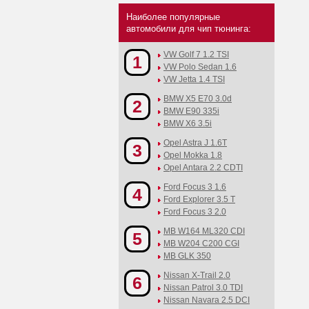
Наиболее популярные
автомобили для чип тюнинга:
VW Golf 7 1.2 TSI
1
VW Polo Sedan 1.6
VW Jetta 1.4 TSI
BMW X5 E70 3.0d
2
BMW E90 335i
BMW X6 3.5i
Opel Astra J 1.6T
3
Opel Mokka 1.8
Opel Antara 2.2 CDTI
Ford Focus 3 1.6
4
Ford Explorer 3.5 T
Ford Focus 3 2.0
MB W164 ML320 CDI
5
MB W204 C200 CGI
MB GLK 350
Nissan X-Trail 2.0
6
Nissan Patrol 3.0 TDI
Nissan Navara 2.5 DCI