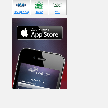
ВАЗ (Lada)
ТаГаз
УАЗ