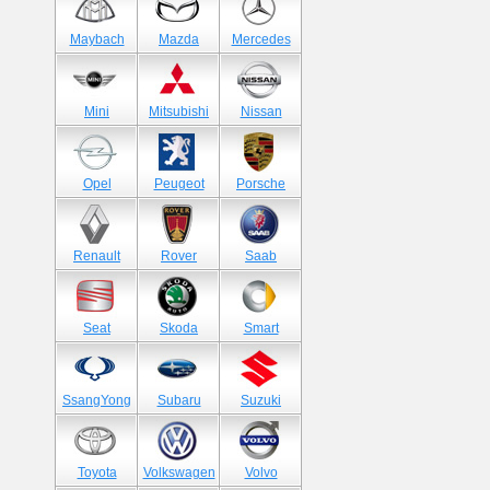
Maybach
Mazda
Mercedes
Mini
Mitsubishi
Nissan
Opel
Peugeot
Porsche
Renault
Rover
Saab
Seat
Skoda
Smart
SsangYong
Subaru
Suzuki
Toyota
Volkswagen
Volvo