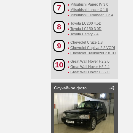
Mitsubishi Pajero IV 3.0
7
Mitsubishi Lancer X 1.8
Mitsubishi Outlander III 2.4
Toyota LC200 4.5D
8
Toyota LC150 3.0D
Toyota Camry 2.4
Chevrolet Cruze 1.8
9
Chevrolet Captiva 2.2 VCDI
Chevrolet Trailblazer 2.8 TD
Great Wall Hover H2 2.0
10
Great Wall Hover H5 2.4
Great Wall Hover H3 2.0
Случайное фото