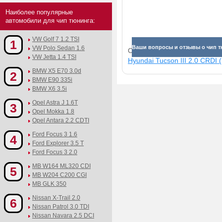
Наиболее популярные
автомобили для чип тюнинга:
VW Golf 7 1.2 TSI
1
Ваши вопросы и отзывы о чип тю
VW Polo Sedan 1.6
Смотрите прибавки для раз
VW Jetta 1.4 TSI
Hyundai Tucson III 2.0 CRDI (
BMW X5 E70 3.0d
2
BMW E90 335i
BMW X6 3.5i
Opel Astra J 1.6T
3
Opel Mokka 1.8
Opel Antara 2.2 CDTI
Ford Focus 3 1.6
4
Ford Explorer 3.5 T
Ford Focus 3 2.0
MB W164 ML320 CDI
5
MB W204 C200 CGI
MB GLK 350
Nissan X-Trail 2.0
6
Nissan Patrol 3.0 TDI
Nissan Navara 2.5 DCI