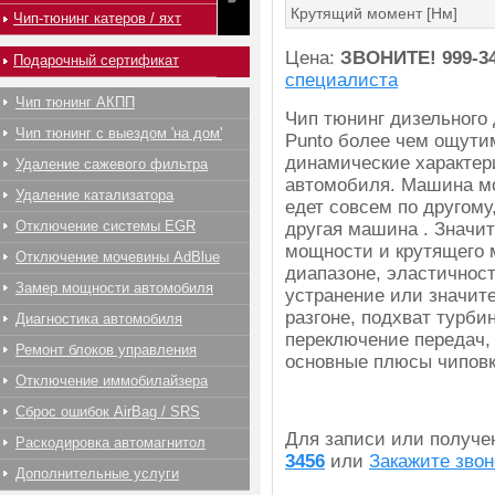
Крутящий момент [Нм]
Чип-тюнинг катеров / яхт
Цена:
ЗВОНИТЕ!
999-3
Подарочный сертификат
специалиста
Чип тюнинг АКПП
Чип тюнинг дизельного 
Чип тюнинг с выездом 'на дом'
Punto более чем ощути
динамические характер
Удаление сажевого фильтра
автомобиля. Машина мо
Удаление катализатора
едет совсем по другому,
Отключение системы EGR
другая машина . Значи
мощности и крутящего 
Отключение мочевины AdBlue
диапазоне, эластичност
Замер мощности автомобиля
устранение или значит
разгоне, подхват турби
Диагностика автомобиля
переключение передач, 
Ремонт блоков управления
основные плюсы чиповки
Отключение иммобилайзера
Сброс ошибок AirBag / SRS
Для записи или получ
Раскодировка автомагнитол
3456
или
Закажите звон
Дополнительные услуги