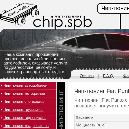
Чип-тюнин
Наша компания производит
профессиональный чип-тюнинг
автомобилей, оказывает услуги
по диагностике, ремонту и
защите транспортных средств.
Отзывы
F.A.Q.
Фо
Чип-тюнинг автомобилей
Чип-тюнинг Fiat Punt
Чип-тюнинг мотоциклов
Чип тюнинг Fiat Punto с
Чип-тюнинг снегоходов
позволяет получить сл
Чип-тюнинг грузовиков
Чип-тюнинг гидроциклов
Параметр
Мощность [л. с.]
Чип-тюнинг квадроциклов