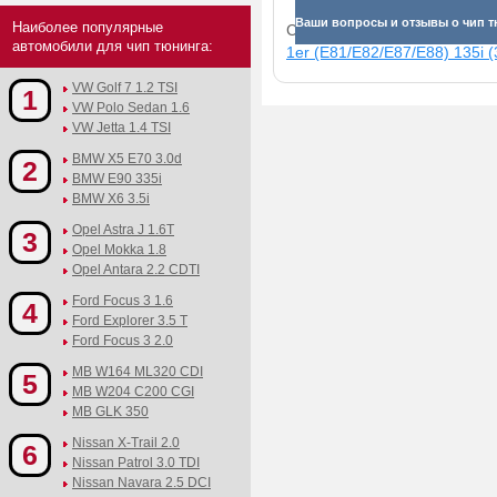
Ваши вопросы и отзывы о чип тю
Наиболее популярные
Смотрите прибавки для раз
автомобили для чип тюнинга:
1er (E81/E82/E87/E88) 135i (
VW Golf 7 1.2 TSI
1
VW Polo Sedan 1.6
VW Jetta 1.4 TSI
BMW X5 E70 3.0d
2
BMW E90 335i
BMW X6 3.5i
Opel Astra J 1.6T
3
Opel Mokka 1.8
Opel Antara 2.2 CDTI
Ford Focus 3 1.6
4
Ford Explorer 3.5 T
Ford Focus 3 2.0
MB W164 ML320 CDI
5
MB W204 C200 CGI
MB GLK 350
Nissan X-Trail 2.0
6
Nissan Patrol 3.0 TDI
Nissan Navara 2.5 DCI