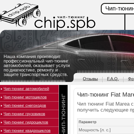
Чип-тюнин
Наша компания производит
профессиональный чип-тюнинг
автомобилей, оказывает услуги
по диагностике, ремонту и
защите транспортных средств.
Отзывы
F.A.Q.
Фо
Чип-тюнинг автомобилей
Чип-тюнинг Fiat Mare
Чип-тюнинг мотоциклов
Чип тюнинг Fiat Marea с
Чип-тюнинг снегоходов
получить следующие п
Чип-тюнинг грузовиков
Чип-тюнинг гидроциклов
Параметр
Мощность [л. с.]
Чип-тюнинг квадроциклов