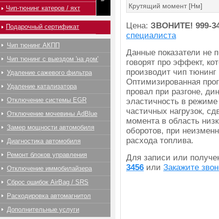
Крутящий момент [Нм]
Чип-тюнинг катеров / яхт
Цена:
ЗВОНИТЕ!
999-3
Подарочный сертификат
специалиста
Чип тюнинг АКПП
Данные показатели не 
Чип тюнинг с выездом 'на дом'
говорят про эффект, ко
производит чип тюнинг 
Удаление сажевого фильтра
Оптимизированная прог
Удаление катализатора
провал при разгоне, ди
Отключение системы EGR
эластичность в режиме
частичных нагрузок, сд
Отключение мочевины AdBlue
момента в область низк
Замер мощности автомобиля
оборотов, при неизмен
расхода топлива.
Диагностика автомобиля
Ремонт блоков управления
Для записи или получ
3456
или
Закажите звон
Отключение иммобилайзера
Сброс ошибок AirBag / SRS
Раскодировка автомагнитол
Дополнительные услуги