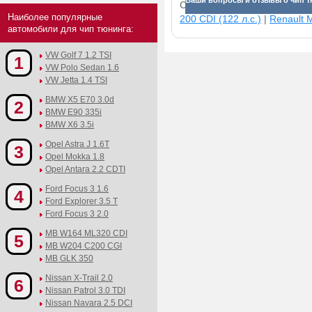
Ваши вопросы и отзывы о чип т
Смотрите прибавки для раз
Наиболее популярные
200 CDI (122 л.с.)
|
Renault M
автомобили для чип тюнинга:
VW Golf 7 1.2 TSI
1
VW Polo Sedan 1.6
VW Jetta 1.4 TSI
BMW X5 E70 3.0d
2
BMW E90 335i
BMW X6 3.5i
Opel Astra J 1.6T
3
Opel Mokka 1.8
Opel Antara 2.2 CDTI
Ford Focus 3 1.6
4
Ford Explorer 3.5 T
Ford Focus 3 2.0
MB W164 ML320 CDI
5
MB W204 C200 CGI
MB GLK 350
Nissan X-Trail 2.0
6
Nissan Patrol 3.0 TDI
Nissan Navara 2.5 DCI