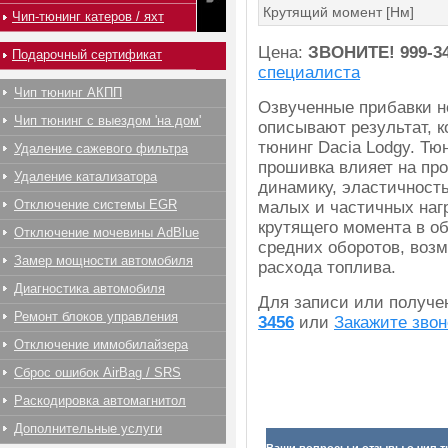
Крутящий момент [Нм]
Чип-тюнинг катеров / яхт
Цена:
ЗВОНИТЕ!
999-3
Подарочный сертификат
специалиста
Чип тюнинг АКПП
Озвученные прибавки н
Чип тюнинг с выездом 'на дом'
описывают результат, к
тюнинг Dacia Lodgy. Тю
Удаление сажевого фильтра
прошивка влияет на про
Удаление катализатора
динамику, эластичност
Отключение системы EGR
малых и частичных наг
крутящего момента в об
Отключение мочевины AdBlue
средних оборотов, воз
Замер мощности автомобиля
расхода топлива.
Диагностика автомобиля
Для записи или получ
Ремонт блоков управления
3456
или
Закажите звон
Отключение иммобилайзера
Сброс ошибок AirBag / SRS
Раскодировка автомагнитол
Дополнительные услуги