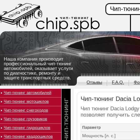
Чип-тюнин
Наша компания производит
профессиональный чип-тюнинг
автомобилей, оказывает услуги
по диагностике, ремонту и
защите транспортных средств.
Отзывы
F.A.Q.
Фо
Чип-тюнинг автомобилей
Чип-тюнинг Dacia Lod
Чип-тюнинг мотоциклов
Чип тюнинг Dacia Lodgy 
Чип-тюнинг снегоходов
позволяет получить сл
Чип-тюнинг грузовиков
Чип-тюнинг гидроциклов
Параметр
Мощность [л. с.]
Чип-тюнинг квадроциклов