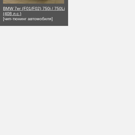
BMW 7er (F01/F02) 750i / 750Li
(408 л.с.)
[чип-тюнинг автомобиля]