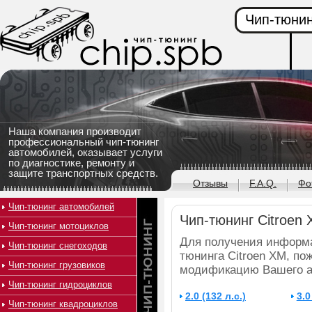
Чип-тюнин
Наша компания производит
профессиональный чип-тюнинг
автомобилей, оказывает услуги
по диагностике, ремонту и
защите транспортных средств.
Отзывы
F.A.Q.
Фо
Чип-тюнинг автомобилей
Чип-тюнинг Citroen
Чип-тюнинг мотоциклов
Для получения информа
Чип-тюнинг снегоходов
тюнинга Citroen XM, по
Чип-тюнинг грузовиков
модификацию Вашего а
Чип-тюнинг гидроциклов
2.0 (132 л.с.)
3.0
Чип-тюнинг квадроциклов