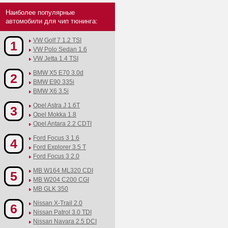
Наиболее популярные
автомобили для чип тюнинга:
VW Golf 7 1.2 TSI
1
VW Polo Sedan 1.6
VW Jetta 1.4 TSI
BMW X5 E70 3.0d
2
BMW E90 335i
BMW X6 3.5i
Opel Astra J 1.6T
3
Opel Mokka 1.8
Opel Antara 2.2 CDTI
Ford Focus 3 1.6
4
Ford Explorer 3.5 T
Ford Focus 3 2.0
MB W164 ML320 CDI
5
MB W204 C200 CGI
MB GLK 350
Nissan X-Trail 2.0
6
Nissan Patrol 3.0 TDI
Nissan Navara 2.5 DCI