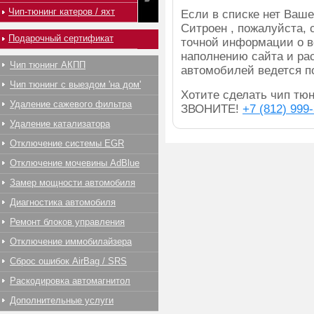
Чип-тюнинг катеров / яхт
Если в списке нет Ва
Ситроен , пожалуйста, 
Подарочный сертификат
точной информации о в
наполнению сайта и ра
Чип тюнинг АКПП
автомобилей ведется п
Чип тюнинг с выездом 'на дом'
Хотите сделать чип тюн
Удаление сажевого фильтра
ЗВОНИТЕ!
+7 (812) 999
Удаление катализатора
Отключение системы EGR
Отключение мочевины AdBlue
Замер мощности автомобиля
Диагностика автомобиля
Ремонт блоков управления
Отключение иммобилайзера
Сброс ошибок AirBag / SRS
Раскодировка автомагнитол
Дополнительные услуги