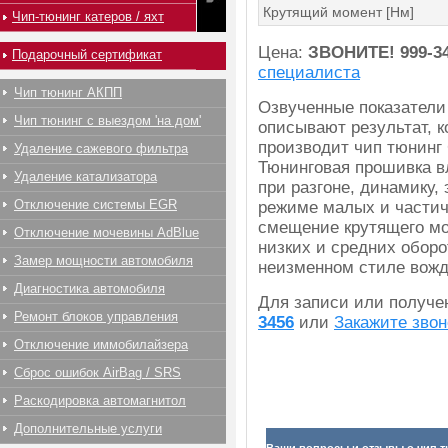
Крутящий момент [Нм]
Чип-тюнинг катеров / яхт
Цена:
ЗВОНИТЕ!
999-3
Подарочный сертификат
специалиста
Чип тюнинг АКПП
Озвученные показатели
Чип тюнинг с выездом 'на дом'
описывают результат, 
производит чип тюнинг 
Удаление сажевого фильтра
Тюнинговая прошивка в
Удаление катализатора
при разгоне, динамику,
Отключение системы EGR
режиме малых и частич
смещение крутящего мо
Отключение мочевины AdBlue
низких и средних оборо
Замер мощности автомобиля
неизменном стиле вожд
Диагностика автомобиля
Для записи или получ
Ремонт блоков управления
3456
или
Закажите звон
Отключение иммобилайзера
Сброс ошибок AirBag / SRS
Раскодировка автомагнитол
Дополнительные услуги