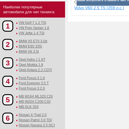
Ваши вопросы и отзывы о чип тю
Смотрите прибавки для раз
Наиболее популярные
Volvo V60 2.5 T5 (259 л.с.)
автомобили для чип тюнинга:
VW Golf 7 1.2 TSI
1
VW Polo Sedan 1.6
VW Jetta 1.4 TSI
BMW X5 E70 3.0d
2
BMW E90 335i
BMW X6 3.5i
Opel Astra J 1.6T
3
Opel Mokka 1.8
Opel Antara 2.2 CDTI
Ford Focus 3 1.6
4
Ford Explorer 3.5 T
Ford Focus 3 2.0
MB W164 ML320 CDI
5
MB W204 C200 CGI
MB GLK 350
Nissan X-Trail 2.0
6
Nissan Patrol 3.0 TDI
Nissan Navara 2.5 DCI