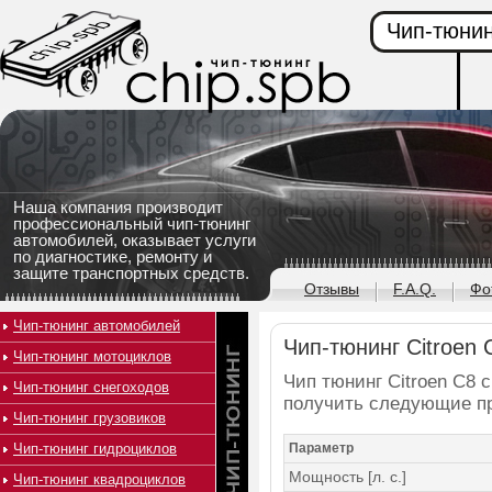
Чип-тюнин
Наша компания производит
профессиональный чип-тюнинг
автомобилей, оказывает услуги
по диагностике, ремонту и
защите транспортных средств.
Отзывы
F.A.Q.
Фо
Чип-тюнинг автомобилей
Чип-тюнинг Citroen C
Чип-тюнинг мотоциклов
Чип тюнинг Citroen C8 с
Чип-тюнинг снегоходов
получить следующие п
Чип-тюнинг грузовиков
Чип-тюнинг гидроциклов
Параметр
Мощность [л. с.]
Чип-тюнинг квадроциклов