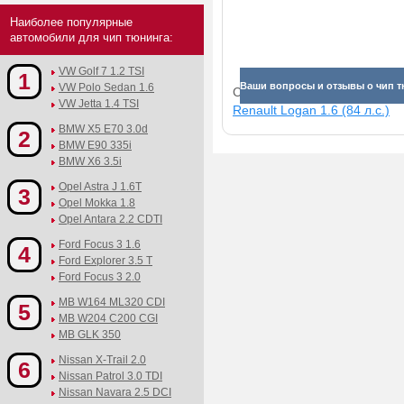
Наиболее популярные
автомобили для чип тюнинга:
VW Golf 7 1.2 TSI
1
Ваши вопросы и отзывы о чип тю
VW Polo Sedan 1.6
Смотрите прибавки для раз
VW Jetta 1.4 TSI
Renault Logan 1.6 (84 л.с.)
BMW X5 E70 3.0d
2
BMW E90 335i
BMW X6 3.5i
Opel Astra J 1.6T
3
Opel Mokka 1.8
Opel Antara 2.2 CDTI
Ford Focus 3 1.6
4
Ford Explorer 3.5 T
Ford Focus 3 2.0
MB W164 ML320 CDI
5
MB W204 C200 CGI
MB GLK 350
Nissan X-Trail 2.0
6
Nissan Patrol 3.0 TDI
Nissan Navara 2.5 DCI