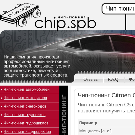
Чип-тюнин
Наша компания производит
профессиональный чип-тюнинг
автомобилей, оказывает услуги
по диагностике, ремонту и
защите транспортных средств.
Отзывы
F.A.Q.
Фо
Чип-тюнинг автомобилей
Чип-тюнинг Citroen C
Чип-тюнинг мотоциклов
Чип тюнинг Citroen C5 с
Чип-тюнинг снегоходов
позволяет получить сл
Чип-тюнинг грузовиков
Чип-тюнинг гидроциклов
Параметр
Мощность [л. с.]
Чип-тюнинг квадроциклов