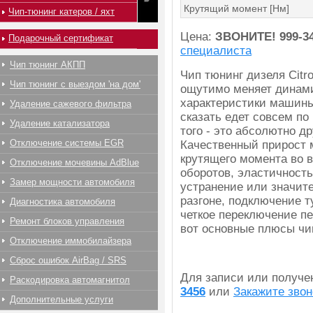
Крутящий момент [Нм]
Чип-тюнинг катеров / яхт
Цена:
ЗВОНИТЕ!
999-3
Подарочный сертификат
специалиста
Чип тюнинг АКПП
Чип тюнинг дизеля Citr
Чип тюнинг с выездом 'на дом'
ощутимо меняет динам
характеристики машины
Удаление сажевого фильтра
сказать едет совсем по
Удаление катализатора
того - это абсолютно др
Отключение системы EGR
Качественный прирост 
крутящего момента во 
Отключение мочевины AdBlue
оборотов, эластичность
Замер мощности автомобиля
устранение или значит
разгоне, подключение т
Диагностика автомобиля
четкое переключение пе
Ремонт блоков управления
вот основные плюсы чип
Отключение иммобилайзера
Сброс ошибок AirBag / SRS
Для записи или получ
Раскодировка автомагнитол
3456
или
Закажите звон
Дополнительные услуги