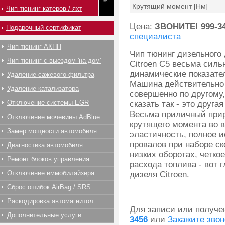
Крутящий момент [Нм]
Чип-тюнинг катеров / яхт
Цена:
ЗВОНИТЕ!
999-3
Подарочный сертификат
специалиста
Чип тюнинг АКПП
Чип тюнинг дизельного 
Чип тюнинг с выездом 'на дом'
Citroen C5 весьма силь
динамические показате
Удаление сажевого фильтра
Машина действительно
Удаление катализатора
совершенно по другому
Отключение системы EGR
сказать так - это друга
Весьма приличный при
Отключение мочевины AdBlue
крутящего момента во 
Замер мощности автомобиля
эластичность, полное 
провалов при наборе ск
Диагностика автомобиля
низких оборотах, четко
Ремонт блоков управления
расхода топлива - вот
Отключение иммобилайзера
дизеля Citroen.
Сброс ошибок AirBag / SRS
Раскодировка автомагнитол
Для записи или получ
Дополнительные услуги
3456
или
Закажите звон