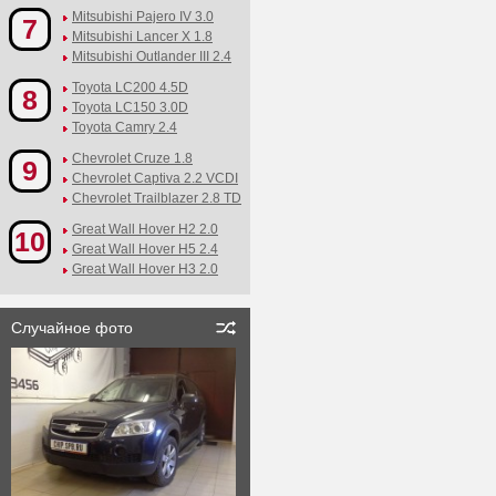
Mitsubishi Pajero IV 3.0
7
Mitsubishi Lancer X 1.8
Mitsubishi Outlander III 2.4
Toyota LC200 4.5D
8
Toyota LC150 3.0D
Toyota Camry 2.4
Chevrolet Cruze 1.8
9
Chevrolet Captiva 2.2 VCDI
Chevrolet Trailblazer 2.8 TD
Great Wall Hover H2 2.0
10
Great Wall Hover H5 2.4
Great Wall Hover H3 2.0
Случайное фото