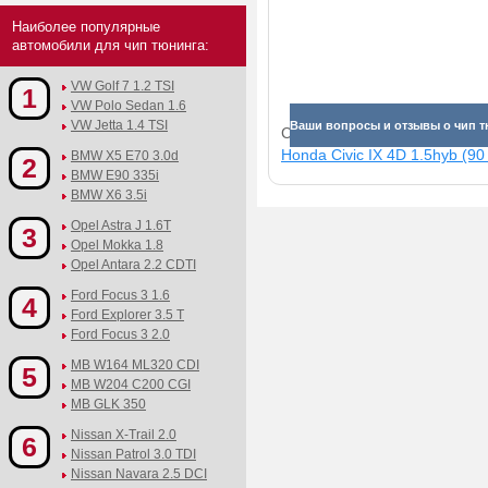
Наиболее популярные
автомобили для чип тюнинга:
VW Golf 7 1.2 TSI
1
VW Polo Sedan 1.6
VW Jetta 1.4 TSI
Ваши вопросы и отзывы о чип тю
Смотрите прибавки для раз
Honda Civic IX 4D 1.5hyb (90 
BMW X5 E70 3.0d
2
BMW E90 335i
BMW X6 3.5i
Opel Astra J 1.6T
3
Opel Mokka 1.8
Opel Antara 2.2 CDTI
Ford Focus 3 1.6
4
Ford Explorer 3.5 T
Ford Focus 3 2.0
MB W164 ML320 CDI
5
MB W204 C200 CGI
MB GLK 350
Nissan X-Trail 2.0
6
Nissan Patrol 3.0 TDI
Nissan Navara 2.5 DCI