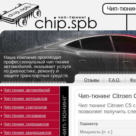
Чип-тюнин
Наша компания производит
профессиональный чип-тюнинг
автомобилей, оказывает услуги
по диагностике, ремонту и
защите транспортных средств.
Отзывы
F.A.Q.
Фо
Чип-тюнинг автомобилей
Чип-тюнинг Citroen C
Чип-тюнинг мотоциклов
Чип тюнинг Citroen C5 с
Чип-тюнинг снегоходов
позволяет получить сл
Чип-тюнинг грузовиков
Чип-тюнинг гидроциклов
Параметр
Мощность [л. с.]
Чип-тюнинг квадроциклов