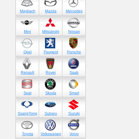
Maybach
Mazda
Mercedes
Mini
Mitsubishi
Nissan
Opel
Peugeot
Porsche
Renault
Rover
Saab
Seat
Skoda
Smart
SsangYong
Subaru
Suzuki
Toyota
Volkswagen
Volvo