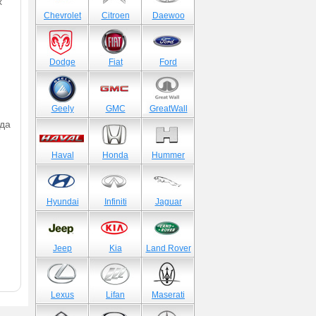
х
Chevrolet
Citroen
Daewoo
Dodge
Fiat
Ford
Geely
GMC
GreatWall
ода
Haval
Honda
Hummer
Hyundai
Infiniti
Jaguar
Jeep
Kia
Land Rover
Lexus
Lifan
Maserati