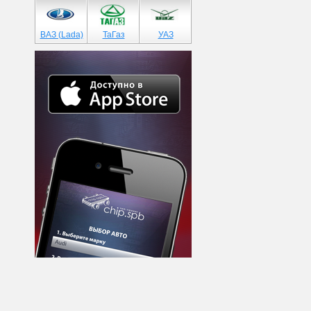
ВАЗ (Lada)
ТаГаз
УАЗ