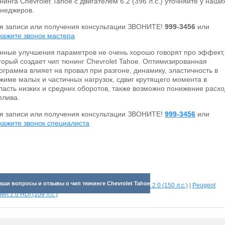
нинга Chevrolet Tahoe с двигателем 6.2 (396 л.с.) уточняйте у наши
неджеров.
я записи или получения консультации ЗВОНИТЕ!
999-3456
или
кажите звонок мастера
нные улучшения параметров не очень хорошо говорят про эффект,
торый создает чип тюнинг Chevrolet Tahoe. Оптимизированная
ограмма влияет на провал при разгоне, динамику, эластичность в
жиме малых и частичных нагрузок, сдвиг крутящего момента в
ласть низких и средних оборотов, также возможно понижение расх
плива.
я записи или получения консультации ЗВОНИТЕ!
999-3456
или
кажите звонок специалиста
аши вопросы и отзывы о чип тюнинге Chevrolet Tahoe
отрите прибавки для разных машин:
Hyundai Sonata 2.0 (150 л.с.)
|
Peugeot
ert 2.0 HDI (109 л.с.)