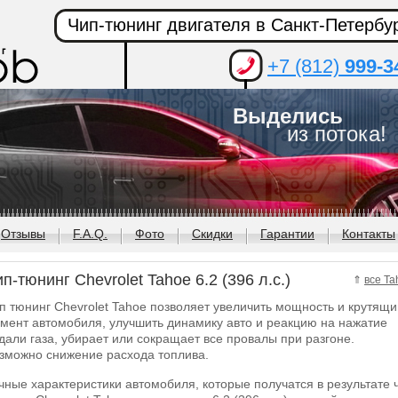
Чип-тюнинг двигателя в Санкт-Петербу
+7 (812)
999-3
Выделись
из потока!
Отзывы
F.A.Q.
Фото
Скидки
Гарантии
Контакты
п-тюнинг Chevrolet Tahoe 6.2 (396 л.с.)
⇑
все Ta
п тюнинг Chevrolet Tahoe позволяет увеличить мощность и крутящи
мент автомобиля, улучшить динамику авто и реакцию на нажатие
дали газа, убирает или сокращает все провалы при разгоне.
зможно снижение расхода топлива.
чные характеристики автомобиля, которые получатся в результате 