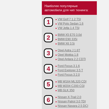
Наиболее популярные
автомобили для чип тюнинга:
VW Golf 7 1.2 TSI
1
VW Polo Sedan 1.6
VW Jetta 1.4 TSI
BMW X5 E70 3.0d
2
BMW E90 335i
BMW X6 3.5i
Opel Astra J 1.6T
3
Opel Mokka 1.8
Opel Antara 2.2 CDTI
Ford Focus 3 1.6
4
Ford Explorer 3.5 T
Ford Focus 3 2.0
MB W164 ML320 CDI
5
MB W204 C200 CGI
MB GLK 350
Nissan X-Trail 2.0
6
Nissan Patrol 3.0 TDI
Nissan Navara 2.5 DCI