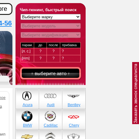
рге
Чип-тюнинг, быстрый поиск
4-56
парам.
до
после
прибавка
[л. с.]
?
?
?
[Hm]
?
?
?
↑ выберите авто ↑
hoe
Acura
Audi
Bentley
й
BMW
Cadillac
Chery
чип