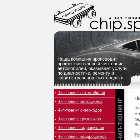
Наша компания производит
профессиональный чип-тюнинг
автомобилей, оказывает услуги
по диагностике, ремонту и
защите транспортных средств.
Чип-тюнинг автомобилей
Чи
Чип-тюнинг мотоциклов
Чи
Чип-тюнинг снегоходов
мо
Чип-тюнинг грузовиков
пе
Во
Чип-тюнинг гидроциклов
То
Чип-тюнинг квадроциклов