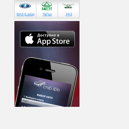
ВАЗ (Lada)
ТаГаз
УАЗ