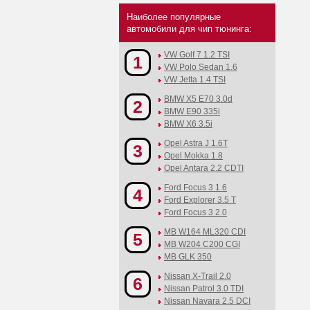
Наиболее популярные
автомобили для чип тюнинга:
VW Golf 7 1.2 TSI
1
VW Polo Sedan 1.6
VW Jetta 1.4 TSI
BMW X5 E70 3.0d
2
BMW E90 335i
BMW X6 3.5i
Opel Astra J 1.6T
3
Opel Mokka 1.8
Opel Antara 2.2 CDTI
Ford Focus 3 1.6
4
Ford Explorer 3.5 T
Ford Focus 3 2.0
MB W164 ML320 CDI
5
MB W204 C200 CGI
MB GLK 350
Nissan X-Trail 2.0
6
Nissan Patrol 3.0 TDI
Nissan Navara 2.5 DCI