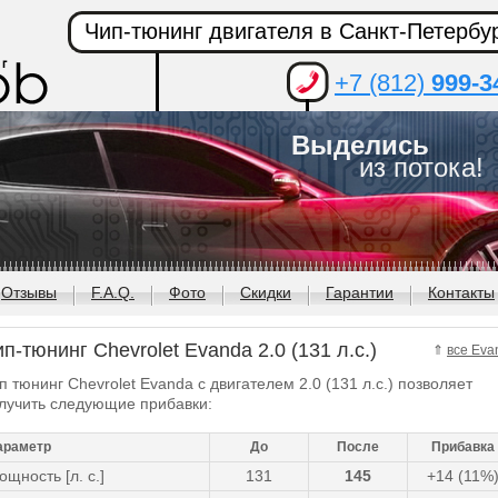
Чип-тюнинг двигателя в Санкт-Петербу
+7 (812)
999-3
Выделись
из потока!
Отзывы
F.A.Q.
Фото
Скидки
Гарантии
Контакты
п-тюнинг Chevrolet Evanda 2.0 (131 л.с.)
⇑
все Eva
п тюнинг Chevrolet Evanda с двигателем 2.0 (131 л.с.) позволяет
лучить следующие прибавки:
араметр
До
После
Прибавка
ощность [л. с.]
131
145
+14 (11%