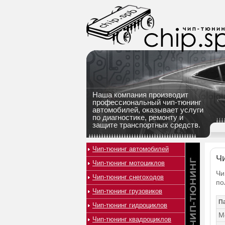
Наша компания производит
профессиональный чип-тюнинг
автомобилей, оказывает услуги
по диагностике, ремонту и
защите транспортных средств.
Чип-тюнинг автомобилей
Чи
Чип-тюнинг мотоциклов
Чи
Чип-тюнинг снегоходов
по
Чип-тюнинг грузовиков
П
Чип-тюнинг гидроциклов
М
Чип-тюнинг квадроциклов