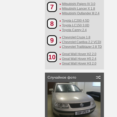
Mitsubishi Pajero IV 3.0
7
Mitsubishi Lancer X 1.8
Mitsubishi Outlander III 2.4
Toyota LC200 4.5D
8
Toyota LC150 3.0D
Toyota Camry 2.4
Chevrolet Cruze 1.8
9
Chevrolet Captiva 2.2 VCDI
Chevrolet Trailblazer 2.8 TD
Great Wall Hover H2 2.0
10
Great Wall Hover H5 2.4
Great Wall Hover H3 2.0
Случайное фото