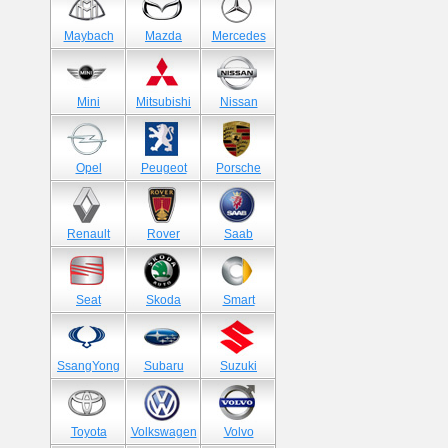
Maybach
Mazda
Mercedes
Mini
Mitsubishi
Nissan
Opel
Peugeot
Porsche
Renault
Rover
Saab
Seat
Skoda
Smart
SsangYong
Subaru
Suzuki
Toyota
Volkswagen
Volvo