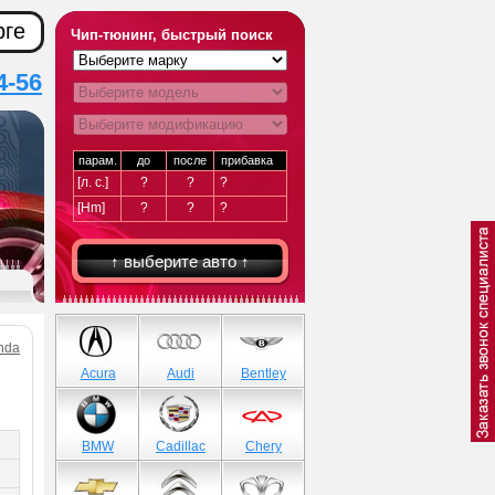
рге
Чип-тюнинг, быстрый поиск
4-56
парам.
до
после
прибавка
[л. с.]
?
?
?
[Hm]
?
?
?
↑ выберите авто ↑
nda
Acura
Audi
Bentley
BMW
Cadillac
Chery
)