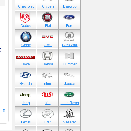
)
Chevrolet
Citroen
Daewoo
Dodge
Fiat
Ford
Geely
GMC
GreatWall
Haval
Honda
Hummer
Hyundai
Infiniti
Jaguar
Jeep
Kia
Land Rover
 T8
Lexus
Lifan
Maserati