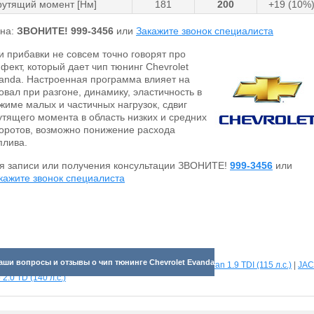
рутящий момент [Нм]
181
200
+19 (10%
на:
ЗВОНИТЕ!
999-3456
или
Закажите звонок специалиста
и прибавки не совсем точно говорят про
фект, который дает чип тюнинг Chevrolet
anda. Настроенная программа влияет на
овал при разгоне, динамику, эластичность в
жиме малых и частичных нагрузок, сдвиг
утящего момента в область низких и средних
оротов, возможно понижение расхода
плива.
я записи или получения консультации ЗВОНИТЕ!
999-3456
или
кажите звонок специалиста
аши вопросы и отзывы о чип тюнинге Chevrolet Evanda
отрите прибавки для разных машин:
Volkswagen Sharan 1.9 TDI (115 л.с.)
|
JAC
 2.0 TD (140 л.с.)