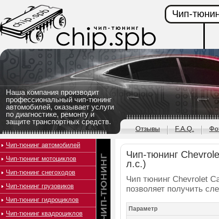
Чип-тюнин
Наша компания производит
профессиональный чип-тюнинг
автомобилей, оказывает услуги
по диагностике, ремонту и
защите транспортных средств.
Отзывы
F.A.Q.
Фо
Чип-тюнинг автомобилей
Чип-тюнинг Chevrole
Чип-тюнинг мотоциклов
л.с.)
Чип-тюнинг снегоходов
Чип тюнинг Chevrolet Ca
Чип-тюнинг грузовиков
позволяет получить сл
Чип-тюнинг гидроциклов
Параметр
Чип-тюнинг квадроциклов