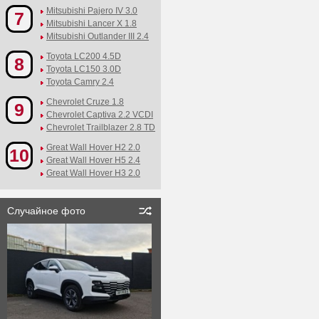
Mitsubishi Pajero IV 3.0
7
Mitsubishi Lancer X 1.8
Mitsubishi Outlander III 2.4
Toyota LC200 4.5D
8
Toyota LC150 3.0D
Toyota Camry 2.4
Chevrolet Cruze 1.8
9
Chevrolet Captiva 2.2 VCDI
Chevrolet Trailblazer 2.8 TD
Great Wall Hover H2 2.0
10
Great Wall Hover H5 2.4
Great Wall Hover H3 2.0
Случайное фото