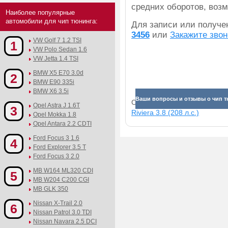
средних оборотов, воз
Наиболее популярные
автомобили для чип тюнинга:
Для записи или получ
3456
или
Закажите звон
VW Golf 7 1.2 TSI
1
VW Polo Sedan 1.6
VW Jetta 1.4 TSI
BMW X5 E70 3.0d
2
BMW E90 335i
BMW X6 3.5i
Ваши вопросы и отзывы о чип т
Смотрите прибавки для раз
Opel Astra J 1.6T
3
Riviera 3.8 (208 л.с.)
Opel Mokka 1.8
Opel Antara 2.2 CDTI
Ford Focus 3 1.6
4
Ford Explorer 3.5 T
Ford Focus 3 2.0
MB W164 ML320 CDI
5
MB W204 C200 CGI
MB GLK 350
Nissan X-Trail 2.0
6
Nissan Patrol 3.0 TDI
Nissan Navara 2.5 DCI