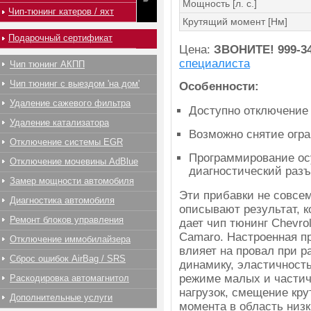
Мощность [л. с.]
Чип-тюнинг катеров / яхт
Крутящий момент [Нм]
Подарочный сертификат
Цена:
ЗВОНИТЕ!
999-3
специалиста
Чип тюнинг АКПП
Чип тюнинг с выездом 'на дом'
Особенности:
Удаление сажевого фильтра
Доступно отключение
Удаление катализатора
Возможно снятие огра
Отключение системы EGR
Программирование ос
Отключение мочевины AdBlue
диагностический раз
Замер мощности автомобиля
Эти прибавки не совсе
Диагностика автомобиля
описывают результат, 
Ремонт блоков управления
дает чип тюнинг Chevrol
Camaro. Настроенная п
Отключение иммобилайзера
влияет на провал при ра
Сброс ошибок AirBag / SRS
динамику, эластичность
режиме малых и части
Раскодировка автомагнитол
нагрузок, смещение кр
Дополнительные услуги
момента в область низк